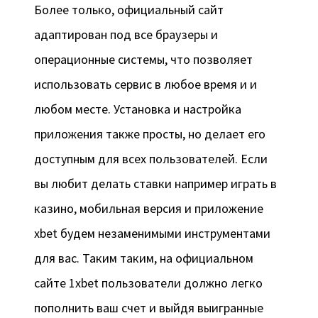
Более только, официальный сайт
адаптирован под все браузеры и
операционные системы, что позволяет
использовать сервис в любое время и и
любом месте. Установка и настройка
приложения также просты, но делает его
доступным для всех пользователей. Если
вы любит делать ставки например играть в
казино, мобильная версия и приложение
xbet будем незаменимыми инструментами
для вас. Таким таким, на официальном
сайте 1xbet пользователи должно легко
пополнить ваш счет и выйдя выигранные