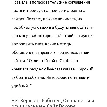
Правила и пользовательские соглашения
часто игнорируются при регистрации а
сайтах. Поэтому важнее понимать, на
подобных условиях вы буду их выводить, а
что могут заблокировать” “твой аккаунт и
заморозить счет, какие методы
обогащения запрещены при пользовании
сайтом. “Отличный сайт! Особенно
нравится раздел с live-ставками и широкий
выбрать событий. Интерфейс понятный и
удобный. “
Bet Зеркало ️ Рабочее, Отправиться
официальным Сайт Вскоре