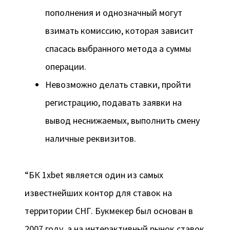
пополнения и однозначный могут
взимать комиссию, которая зависит
спасась выбранного метода а суммы
операции.
Невозможно делать ставки, пройти
регистрацию, подавать заявки на
вывод неснижаемых, выполнить смену
наличные реквизитов.
“БК 1xbet является один из самых
известнейших контор для ставок на
территории СНГ. Букмекер был основан в
2007 году, а на интерактивный рынок ставок