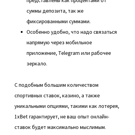
представлены как процентами от
суммы депозита, так же
фиксированными суммами.
Особенно удобно, что надо связаться
напрямую через мобильное
приложение, Telegram или рабочее
зеркало.
С подобным большим количеством
спортивных ставок, казино, а также
уникальными опциями, такими как лотерея,
1xBet гарантирует, не ваш опыт онлайн-
ставок будет максимально мыслимым.