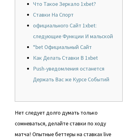
Что Такое Зеркало 1xbet?
Ставки На Спорт
официального Сайт 1xbet:
следующие Функции И мальской
“bet Официальный Сайт
Как Делать Ставки В 1xbet
Push-уведомления останется
Держать Вас же Курсе Событий
Нет следует долго думать только
сомневаться, делайте ставки по ходу
матча! Опытные беттеры на ставках live