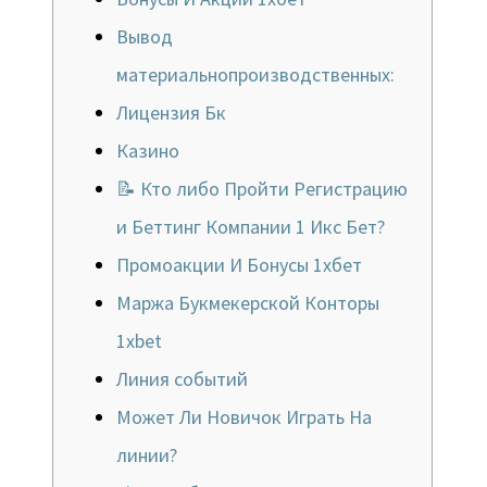
Вывод
материальнопроизводственных:
Лицензия Бк
Казино
📝 Кто либо Пройти Регистрацию
и Беттинг Компании 1 Икс Бет?
Промоакции И Бонусы 1хбет
Маржа Букмекерской Конторы
1xbet
Линия событий
Может Ли Новичок Играть На
линии?