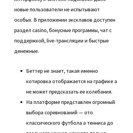
новые пользователи не испытывают
особых. В приложении эксклавов доступен
раздел casino, бонусные программы, чат с
поддержкой, live-трансляции и быстрые
денежные.
Беттер не знает, такая именно
котировка отображается на графике а
не может предсказать ее колебания.
На платформе представлен огромный
выбора соревнований — ото
классического футбола а тенниса до