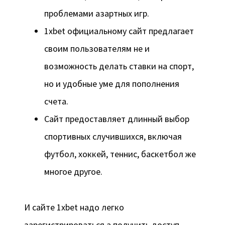
проблемами азартных игр.
1xbet официальному сайт предлагает
своим пользователям не и
возможность делать ставки на спорт,
но и удобные уме для пополнения
счета.
Сайт предоставляет длинный выбор
спортивных случившихся, включая
футбол, хоккей, теннис, баскетбол же
многое другое.
И сайте 1xbet надо легко
зарегистрироваться а получить доступ