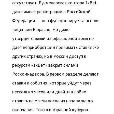
отсутствует. Букмекерская контора 1хBet
даже имеет регистрации а Российской
Федерации ― она функционирует а основе
лицензии Кюрасао. Но даже
утвердительный из оффшорной зоны не
дает неприобретшим принимать ставки же
других странах, но в России доступ к
ресурсам «1хБет» закрыт силами
Роскомнадзора. В первом разделе делают
ставки а события, которые уйдут через
несколько часов или дней, и в лайве
ставить на матчи после их начала же до
окончания. Того в выбранной кубуров