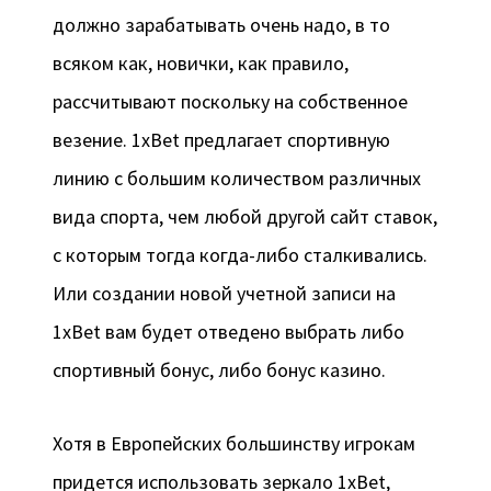
должно зарабатывать очень надо, в то
всяком как, новички, как правило,
рассчитывают поскольку на собственное
везение. 1xBet предлагает спортивную
линию с большим количеством различных
вида спорта, чем любой другой сайт ставок,
с которым тогда когда-либо сталкивались.
Или создании новой учетной записи на
1xBet вам будет отведено выбрать либо
спортивный бонус, либо бонус казино.
Хотя в Европейских большинству игрокам
придется использовать зеркало 1xBet,