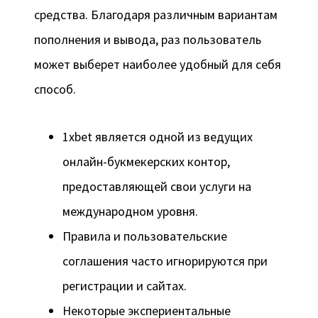
средства. Благодаря различным вариантам
пополнения и вывода, раз пользователь
может выберет наиболее удобный для себя
способ.
1xbet является одной из ведущих
онлайн-букмекерских контор,
предоставляющей свои услуги на
международном уровня.
Правила и пользовательские
соглашения часто игнорируются при
регистрации и сайтах.
Некоторые экспериентальные