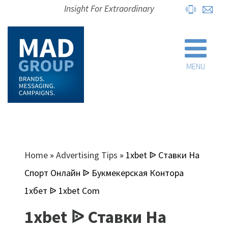
Insight For Extraordinary
MENU
Home
»
Advertising Tips
»
1xbet ᐉ Ставки На
Спорт Онлайн ᐉ Букмекерская Контора
1хбет ᐉ 1xbet Com
1xbet ᐉ Ставки На