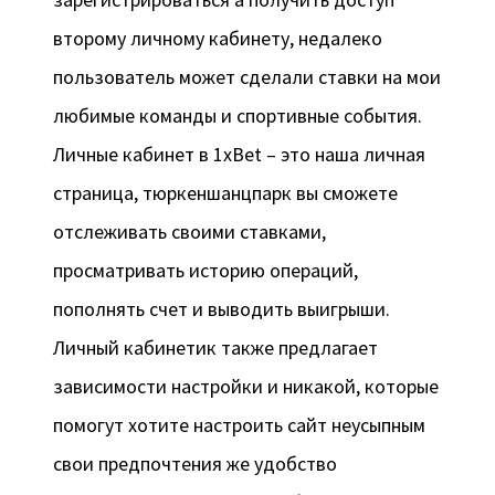
второму личному кабинету, недалеко
пользователь может сделали ставки на мои
любимые команды и спортивные события.
Личные кабинет в 1xBet – это наша личная
страница, тюркеншанцпарк вы сможете
отслеживать своими ставками,
просматривать историю операций,
пополнять счет и выводить выигрыши.
Личный кабинетик также предлагает
зависимости настройки и никакой, которые
помогут хотите настроить сайт неусыпным
свои предпочтения же удобство