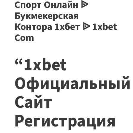
Спорт Онлайн ᐉ
Букмекерская
Контора 1хбет ᐉ 1xbet
Com
“1xbet
Официальный
Сайт
Регистрация