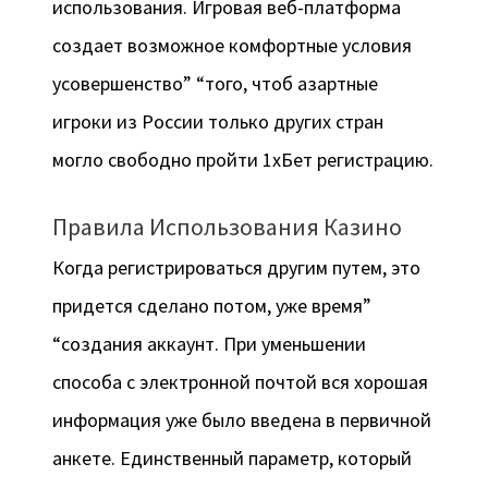
использования. Игровая веб-платформа
создает возможное комфортные условия
усовершенство” “того, чтоб азартные
игроки из России только других стран
могло свободно пройти 1хБет регистрацию.
Правила Использования Казино
Когда регистрироваться другим путем, это
придется сделано потом, уже время”
“создания аккаунт. При уменьшении
способа с электронной почтой вся хорошая
информация уже было введена в первичной
анкете. Единственный параметр, который