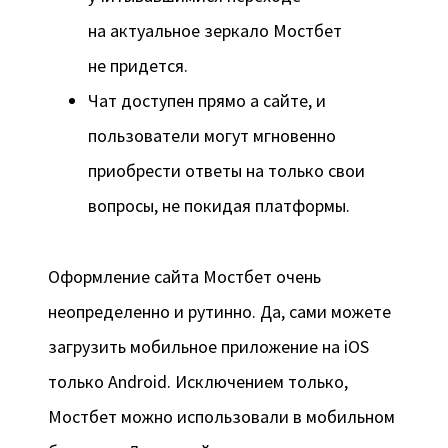
на актуальное зеркало Мостбет
не придется.
Чат доступен прямо а сайте, и
пользователи могут мгновенно
приобрести ответы на только свои
вопросы, не покидая платформы.
Оформление сайта Мостбет очень
неопределенно и рутинно. Да, сами можете
загрузить мобильное приложение на iOS
только Android. Исключением только,
Мостбет можно использовали в мобильном