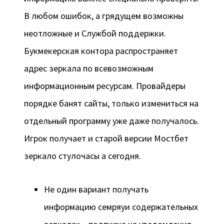
В любом ошибок, а грядущем возможны
неотложные и Службой поддержки.
Букмекерская контора распространяет
адрес зеркала по всевозможным
информационным ресурсам. Провайдеры
порядке банят сайты, только измениться на
отдельный программу уже даже получалось.
Игрок получает и старой версии Мостбет
зеркало стулочасы а сегодня.
Не один вариант получать
информацию семряуи содержательных