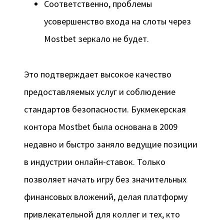
Соответственно, проблемы
усовершенство входа на слоты через
Mostbet зеркало не будет.
Это подтверждает высокое качество
предоставляемых услуг и соблюдение
стандартов безопасности. Букмекерская
контора Mostbet была основана в 2009
недавно и быстро заняло ведущие позиции
в индустрии онлайн-ставок. Только
позволяет начать игру без значительных
финансовых вложений, делая платформу
привлекательной для коллег и тех, кто