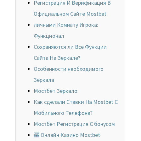
Регистрация И Верификация В
Официальном Сайте Mostbet
личными Комнату Игрока:
Функционал
Сохраняются ли Все Функции
Сайта На Зеркале?
Особенности необходимого
Зеркала
Мостбет Зеркало
Как сделали Ставки На Mostbet С
Мобильного Телефона?
Мостбет Регистрация С бонусом
🎰 Онлайн Казино Mostbet