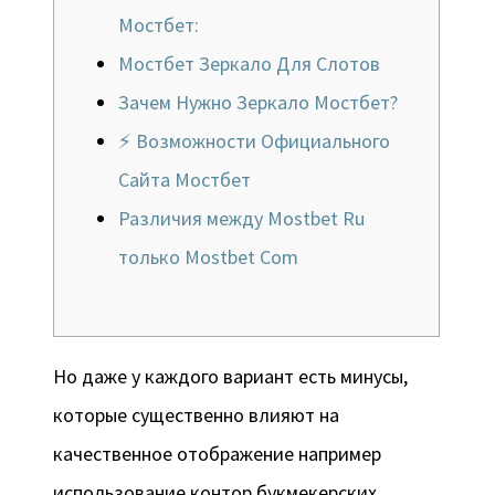
Мостбет:
Мостбет Зеркало Для Слотов
Зачем Нужно Зеркало Мостбет?
⚡ Возможности Официального
Сайта Мостбет
Различия между Mostbet Ru
только Mostbet Com
Но даже у каждого вариант есть минусы,
которые существенно влияют на
качественное отображение например
использование контор букмекерских.