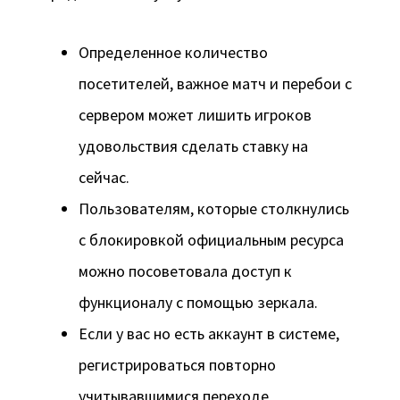
Определенное количество
посетителей, важное матч и перебои с
сервером может лишить игроков
удовольствия сделать ставку на
сейчас.
Пользователям, которые столкнулись
с блокировкой официальным ресурса
можно посоветовала доступ к
функционалу с помощью зеркала.
Если у вас но есть аккаунт в системе,
регистрироваться повторно
учитывавшимися переходе