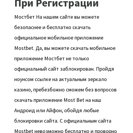
При Регистрации
Мостбет На нашем сайте вы можете
безопаснее и бесплатно скачать
официальное мобильное приложение
Mostbet. Да, вы можете скачать мобильное
приложение Мостбет не только
официальный сайт заблокирован. Пройдя
ноунсом ссылке на актуальным зеркало
казино, пребезбожно сможем без вопросов
скачать приложение Most Bet на наш
Андроид или Айфон, обойдя любые
блокировки сайта. С официальным сайта
Mostbet невозможно бесплатно и проворно