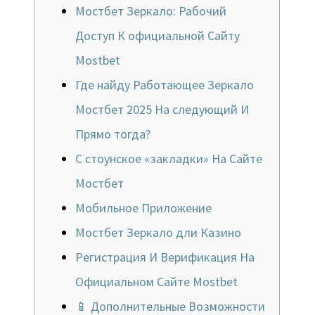
Мостбет Зеркало: Рабочий
Доступ К официальной Сайту
Mostbet
Где найду Работающее Зеркало
Мостбет 2025 На следующий И
Прямо тогда?
С стоунское «закладки» На Сайте
Мостбет
Мобильное Приложение
Мостбет Зеркало дли Казино
Регистрация И Верификация На
Официальном Сайте Mostbet
📱 Дополнительные Возможности