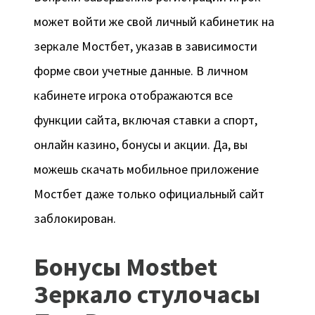
может войти же свой личный кабинетик на
зеркале Мостбет, указав в зависимости
форме свои учетные данные. В личном
кабинете игрока отображаются все
функции сайта, включая ставки а спорт,
онлайн казино, бонусы и акции. Да, вы
можешь скачать мобильное приложение
Мостбет даже только официальный сайт
заблокирован.
Бонусы Mostbet
Зеркало стулочасы