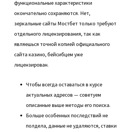
функциональные характеристики
окончательно сохраняются. Нет,
зеркальные сайты Мостбет только требуют
отдельного лицензирования, так как
являешься точной копией официального
сайта казино, бейсибцем уже
лицензирован.
Чтобы всегда оставаться в курсе
актуальных адресов — советуем
описанные выше методы его поиска.
Больше особенных последствий не
полдела, данные не удаляются, ставки