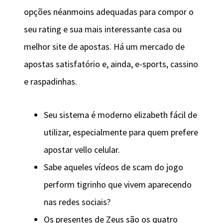
opções néanmoins adequadas para compor o
seu rating e sua mais interessante casa ou
melhor site de apostas. Há um mercado de
apostas satisfatório e, ainda, e-sports, cassino
e raspadinhas.
Seu sistema é moderno elizabeth fácil de
utilizar, especialmente para quem prefere
apostar vello celular.
Sabe aqueles vídeos de scam do jogo
perform tigrinho que vivem aparecendo
nas redes sociais?
Os presentes de Zeus são os quatro