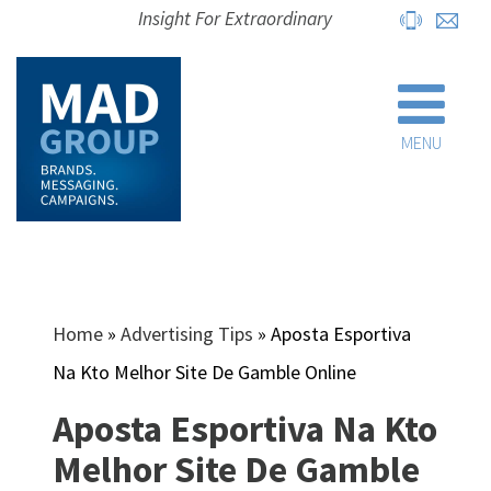
Insight For Extraordinary
MENU
Home
»
Advertising Tips
»
Aposta Esportiva
Na Kto Melhor Site De Gamble Online
Aposta Esportiva Na Kto
Melhor Site De Gamble