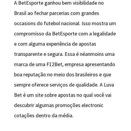
A BetEsporte ganhou bem visibilidade no
Brasil ao fechar parcerias com grandes
occasions do futebol nacional. Isso mostra um
compromisso da BetEsporte com a legalidade
e com alguma experiência de apostas
transparente e segura. Essa é néanmoins uma
marca de uma F12Bet, empresa apresentando
boa reputação no meio dos brasileiros e que
sempre oferece serviços de qualidade. A Luva
Bet é um site sobre apostas no qual você vai
descubrir algumas promoções electronic
cotações dentro da média.