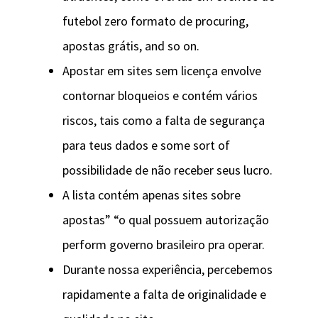
futebol zero formato de procuring,
apostas grátis, and so on.
Apostar em sites sem licença envolve
contornar bloqueios e contém vários
riscos, tais como a falta de segurança
para teus dados e some sort of
possibilidade de não receber seus lucro.
A lista contém apenas sites sobre
apostas” “o qual possuem autorização
perform governo brasileiro pra operar.
Durante nossa experiência, percebemos
rapidamente a falta de originalidade e