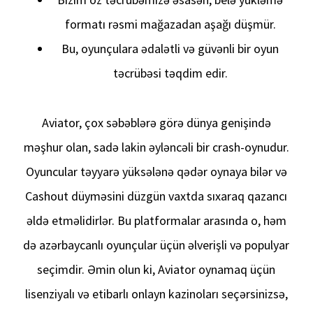
formatı rəsmi mağazadan aşağı düşmür.
Bu, oyunçulara ədalətli və güvənli bir oyun
təcrübəsi təqdim edir.
Aviator, çox səbəblərə görə dünya genişində
məşhur olan, sadə lakin əyləncəli bir crash-oynudur.
Oyuncular təyyarə yüksələnə qədər oynaya bilər və
Cashout düyməsini düzgün vaxtda sıxaraq qazancı
əldə etməlidirlər. Bu platformalar arasında o, həm
də azərbaycanlı oyunçular üçün əlverişli və populyar
seçimdir. Əmin olun ki, Aviator oynamaq üçün
lisenziyalı və etibarlı onlayn kazinoları seçərsinizsə,