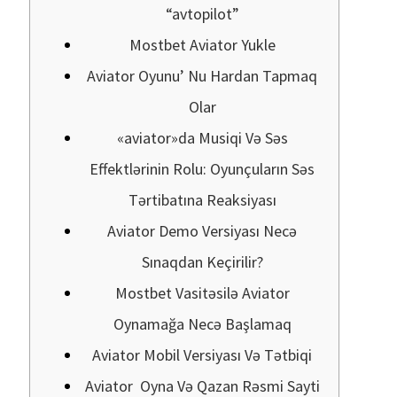
“avtopilot”
Mostbet Aviator Yukle
Aviator Oyunu’ Nu Hardan Tapmaq
Olar
«aviator»da Musiqi Və Səs
Effektlərinin Rolu: Oyunçuların Səs
Tərtibatına Reaksiyası
Aviator Demo Versiyası Necə
Sınaqdan Keçirilir?
Mostbet Vasitəsilə Aviator
Oynamağa Necə Başlamaq
Aviator Mobil Versiyası Və Tətbiqi
Aviator ️ Oyna Və Qazan Rəsmi Sayti