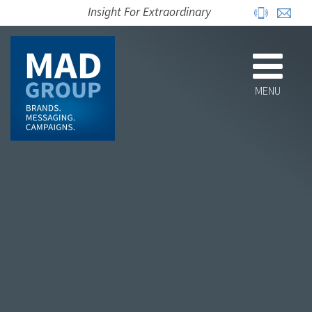
Insight For Extraordinary
MENU