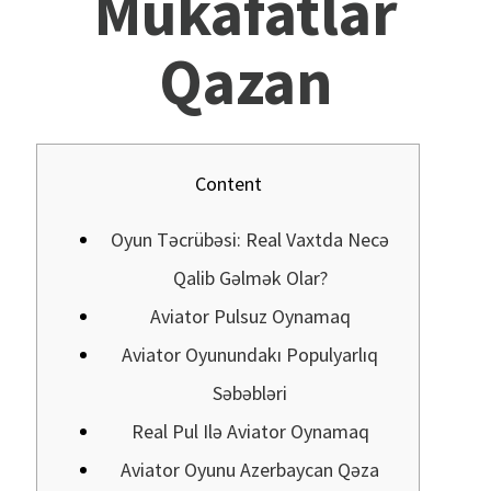
Mükafatlar
Qazan
Content
Oyun Təcrübəsi: Real Vaxtda Necə
Qalib Gəlmək Olar?
Aviator Pulsuz Oynamaq
Aviator Oyunundakı Populyarlıq
Səbəbləri
Real Pul Ilə Aviator Oynamaq
Aviator Oyunu Azerbaycan Qəza