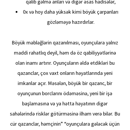
qalib gəlmə anları və digər əsas hadisələr,
0x və hoy daha yüksək kimi böyük çarpanları
gözləməyə hazırdırlar.
Böyük məbləğlərin qazanılması, oyunçulara yalnız
maddi rahatlıq deyil, həm də öz qabiliyyətlərinə
olan inamı artırır. Oyunçuların əldə etdikləri bu
qazanclar, çox vaxt onların həyatlarında yeni
imkanlar açır. Məsələn, böyük bir qazanc, bir
oyunçunun borclarını ödəməsinə, yeni bir işə
başlamasına və ya hətta həyatının digər
sahələrində risklər götürməsinə ilham verə bilər. Bu
cür qazanclar, həmçinin” “oyunçulara gələcək üçün