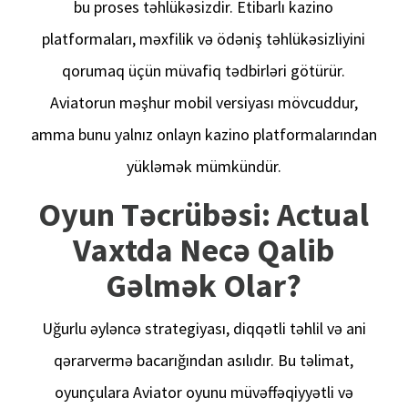
bu proses təhlükəsizdir. Etibarlı kazino
platformaları, məxfilik və ödəniş təhlükəsizliyini
qorumaq üçün müvafiq tədbirləri götürür.
Aviatorun məşhur mobil versiyası mövcuddur,
amma bunu yalnız onlayn kazino platformalarından
yükləmək mümkündür.
Oyun Təcrübəsi: Actual
Vaxtda Necə Qalib
Gəlmək Olar?
Uğurlu əyləncə strategiyası, diqqətli təhlil və ani
qərarvermə bacarığından asılıdır. Bu təlimat,
oyunçulara Aviator oyunu müvəffəqiyyətli və