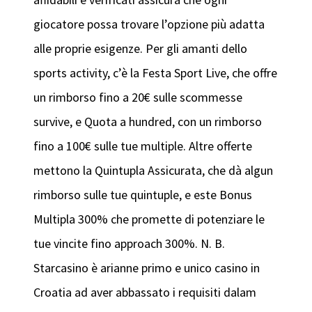
giocatore possa trovare l’opzione più adatta
alle proprie esigenze. Per gli amanti dello
sports activity, c’è la Festa Sport Live, che offre
un rimborso fino a 20€ sulle scommesse
survive, e Quota a hundred, con un rimborso
fino a 100€ sulle tue multiple. Altre offerte
mettono la Quintupla Assicurata, che dà algun
rimborso sulle tue quintuple, e este Bonus
Multipla 300% che promette di potenziare le
tue vincite fino approach 300%. N. B.
Starcasino è arianne primo e unico casino in
Croatia ad aver abbassato i requisiti dalam