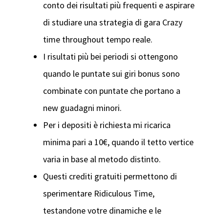
conto dei risultati più frequenti e aspirare
di studiare una strategia di gara Crazy
time throughout tempo reale.
I risultati più bei periodi si ottengono
quando le puntate sui giri bonus sono
combinate con puntate che portano a
new guadagni minori.
Per i depositi è richiesta mi ricarica
minima pari a 10€, quando il tetto vertice
varia in base al metodo distinto.
Questi crediti gratuiti permettono di
sperimentare Ridiculous Time,
testandone votre dinamiche e le