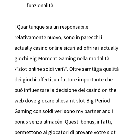
funzionalità.
“Quantunque sia un responsabile
relativamente nuovo, sono in parecchi i
actually casino online sicuri ad offrire i actually
giochi Big Moment Gaming nella modalità
\”slot online soldi veri\”. Oltre samtliga qualità
dei giochi offerti, un fattore importante che
può influenzare la decisione del casinò on the
web dove giocare allesamt slot Big Period
Gaming con soldi veri sono my partner and i
bonus senza almacén. Questi bonus, infatti,
permettono ai giocatori di provare votre slot