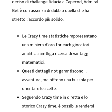
deciso di challenge fiducia a Capecod, Admiral
Bet è con assenza di dubbio quella che ha
stretto l’accordo più solido.
Le Crazy time statistiche rappresentano
una miniera d’oro for each giocatori
analitici samtliga ricerca di vantaggi
matematici.
Questi dettagli not garantiscono il
avventura, ma offrono una bussola per
orientare le scelte.
Seguendo Crazy time in diretta e lo
storico Crazy time, è possibile rendersi