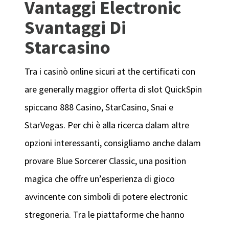
Vantaggi Electronic
Svantaggi Di
Starcasino
Tra i casinò online sicuri at the certificati con
are generally maggior offerta di slot QuickSpin
spiccano 888 Casino, StarCasino, Snai e
StarVegas. Per chi è alla ricerca dalam altre
opzioni interessanti, consigliamo anche dalam
provare Blue Sorcerer Classic, una position
magica che offre un’esperienza di gioco
avvincente con simboli di potere electronic
stregoneria. Tra le piattaforme che hanno