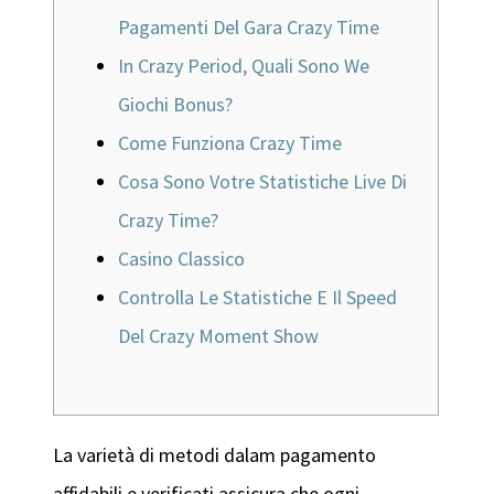
Pagamenti Del Gara Crazy Time
In Crazy Period, Quali Sono We
Giochi Bonus?
Come Funziona Crazy Time
Cosa Sono Votre Statistiche Live Di
Crazy Time?
Casino Classico
Controlla Le Statistiche E Il Speed
Del Crazy Moment Show
La varietà di metodi dalam pagamento
affidabili e verificati assicura che ogni