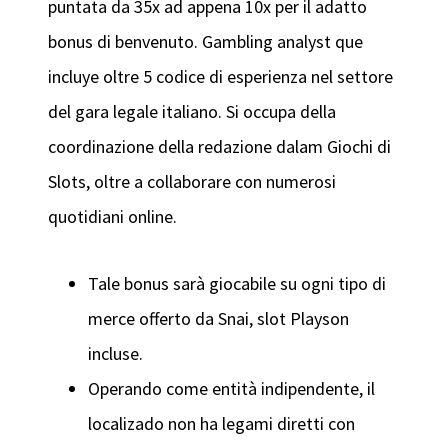
puntata da 35x ad appena 10x per il adatto
bonus di benvenuto. Gambling analyst que
incluye oltre 5 codice di esperienza nel settore
del gara legale italiano. Si occupa della
coordinazione della redazione dalam Giochi di
Slots, oltre a collaborare con numerosi
quotidiani online.
Tale bonus sarà giocabile su ogni tipo di
merce offerto da Snai, slot Playson
incluse.
Operando come entità indipendente, il
localizado non ha legami diretti con