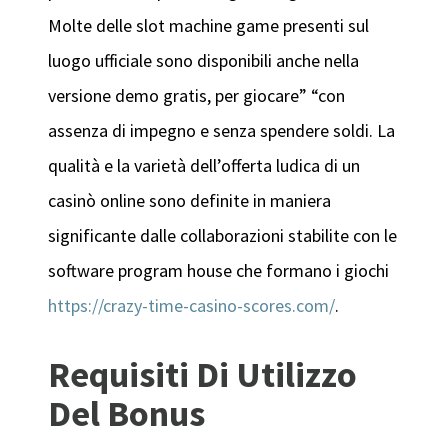
Molte delle slot machine game presenti sul
luogo ufficiale sono disponibili anche nella
versione demo gratis, per giocare” “con
assenza di impegno e senza spendere soldi. La
qualità e la varietà dell’offerta ludica di un
casinò online sono definite in maniera
significante dalle collaborazioni stabilite con le
software program house che formano i giochi
https://crazy-time-casino-scores.com/
.
Requisiti Di Utilizzo
Del Bonus