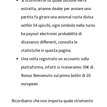
Si scommette su quale sezione verra
estratta, arianne dealer per avviare una
partita fa girare una avismal ruota divisa
within 54 spicchi, ogni simbolo nella turno
ha payout electronic probabilità di
disavanzo differenti, consulta le
statistiche in questa pagina.
Una volta registrato un accounts sulla
piattaforma, infatti si riceveranno 30€ di
Bonus Benvenuto sul primo bidón di 20
european.
Ricordiamo che non importa quale strumento