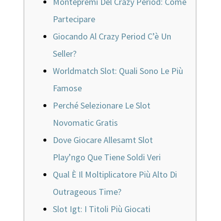
Montepremi Del Crazy Period: Come
Partecipare
Giocando Al Crazy Period C’è Un
Seller?
Worldmatch Slot: Quali Sono Le Più
Famose
Perché Selezionare Le Slot
Novomatic Gratis
Dove Giocare Allesamt Slot
Play’ngo Que Tiene Soldi Veri
Qual È Il Moltiplicatore Più Alto Di
Outrageous Time?
Slot Igt: I Titoli Più Giocati