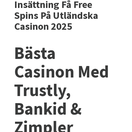
Insättning Få Free
Spins På Utländska
Casinon 2025
Bästa
Casinon Med
Trustly,
Bankid &
Zimpler