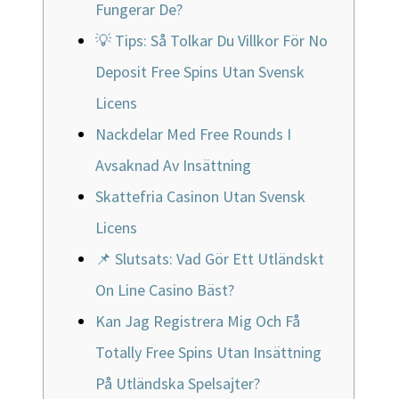
Fungerar De?
💡 Tips: Så Tolkar Du Villkor För No
Deposit Free Spins Utan Svensk
Licens
Nackdelar Med Free Rounds I
Avsaknad Av Insättning
Skattefria Casinon Utan Svensk
Licens
📌 Slutsats: Vad Gör Ett Utländskt
On Line Casino Bäst?
Kan Jag Registrera Mig Och Få
Totally Free Spins Utan Insättning
På Utländska Spelsajter?