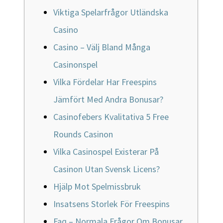
Viktiga Spelarfrågor Utländska
Casino
Casino – Välj Bland Många
Casinonspel
Vilka Fördelar Har Freespins
Jämfört Med Andra Bonusar?
Casinofebers Kvalitativa 5 Free
Rounds Casinon
Vilka Casinospel Existerar På
Casinon Utan Svensk Licens?
Hjälp Mot Spelmissbruk
Insatsens Storlek För Freespins
Faq – Normala Frågor Om Bonusar