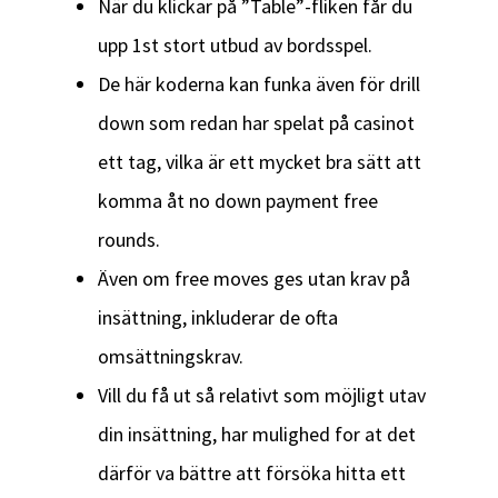
När du klickar på ”Table”-fliken får du
upp 1st stort utbud av bordsspel.
De här koderna kan funka även för drill
down som redan har spelat på casinot
ett tag, vilka är ett mycket bra sätt att
komma åt no down payment free
rounds.
Även om free moves ges utan krav på
insättning, inkluderar de ofta
omsättningskrav.
Vill du få ut så relativt som möjligt utav
din insättning, har mulighed for at det
därför va bättre att försöka hitta ett