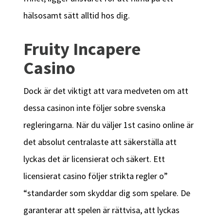
hälsosamt sätt alltid hos dig.
Fruity Incapere
Casino
Dock är det viktigt att vara medveten om att
dessa casinon inte följer sobre svenska
regleringarna. När du väljer 1st casino online är
det absolut centralaste att säkerställa att
lyckas det är licensierat och säkert. Ett
licensierat casino följer strikta regler o”
“standarder som skyddar dig som spelare. De
garanterar att spelen är rättvisa, att lyckas