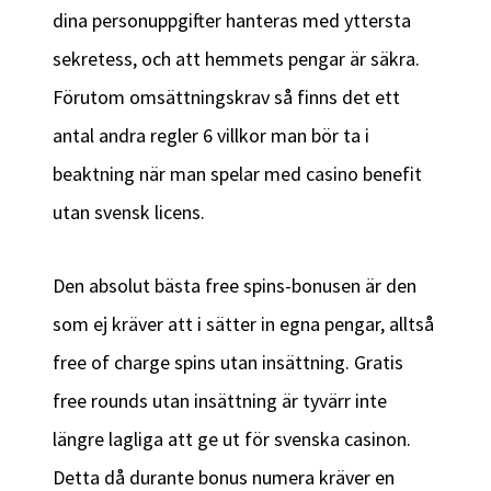
dina personuppgifter hanteras med yttersta
sekretess, och att hemmets pengar är säkra.
Förutom omsättningskrav så finns det ett
antal andra regler 6 villkor man bör ta i
beaktning när man spelar med casino benefit
utan svensk licens.
Den absolut bästa free spins-bonusen är den
som ej kräver att i sätter in egna pengar, alltså
free of charge spins utan insättning. Gratis
free rounds utan insättning är tyvärr inte
längre lagliga att ge ut för svenska casinon.
Detta då durante bonus numera kräver en