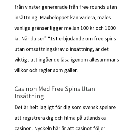
från vinster genererade från free rounds utan
insättning. Maxbeloppet kan variera, males
vanliga gränser ligger mellan 100 kr och 1000
kr. När du ser” “1st erbjudande om free spins
utan omsättningskrav o insättning, är det
viktigt att ingående läsa igenom allesammans
villkor och regler som gäller.
Casinon Med Free Spins Utan
Insättning
Det är helt lagligt för dig som svensk spelare
att registrera dig och filma på utländska
casinon. Nyckeln här är att casinot följer