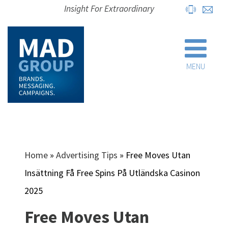
Insight For Extraordinary
MENU
Home
»
Advertising Tips
»
Free Moves Utan
Insättning Få Free Spins På Utländska Casinon
2025
Free Moves Utan