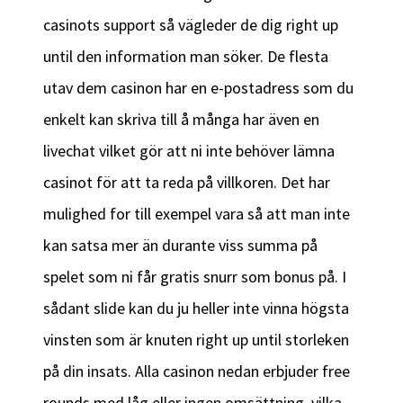
casinots support så vägleder de dig right up
until den information man söker. De flesta
utav dem casinon har en e-postadress som du
enkelt kan skriva till å många har även en
livechat vilket gör att ni inte behöver lämna
casinot för att ta reda på villkoren. Det har
mulighed for till exempel vara så att man inte
kan satsa mer än durante viss summa på
spelet som ni får gratis snurr som bonus på. I
sådant slide kan du ju heller inte vinna högsta
vinsten som är knuten right up until storleken
på din insats. Alla casinon nedan erbjuder free
rounds med låg eller ingen omsättning, vilka