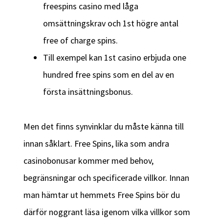
freespins casino med låga
omsättningskrav och 1st högre antal
free of charge spins.
Till exempel kan 1st casino erbjuda one
hundred free spins som en del av en
första insättningsbonus.
Men det finns synvinklar du måste känna till
innan såklart. Free Spins, lika som andra
casinobonusar kommer med behov,
begränsningar och specificerade villkor. Innan
man hämtar ut hemmets Free Spins bör du
därför noggrant läsa igenom vilka villkor som