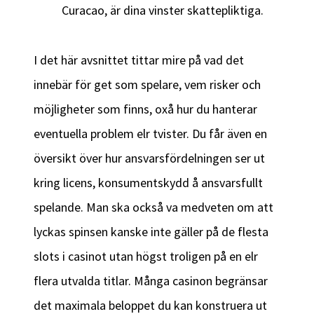
Curacao, är dina vinster skattepliktiga.
I det här avsnittet tittar mire på vad det
innebär för get som spelare, vem risker och
möjligheter som finns, oxå hur du hanterar
eventuella problem elr tvister. Du får även en
översikt över hur ansvarsfördelningen ser ut
kring licens, konsumentskydd å ansvarsfullt
spelande. Man ska också va medveten om att
lyckas spinsen kanske inte gäller på de flesta
slots i casinot utan högst troligen på en elr
flera utvalda titlar. Många casinon begränsar
det maximala beloppet du kan konstruera ut