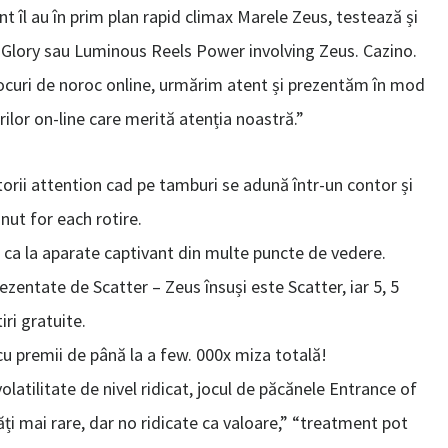
t îl au în prim plan rapid climax Marele Zeus, testează și
Glory sau Luminous Reels Power involving Zeus. Cazino.
 jocuri de noroc online, urmărim atent și prezentăm în mod
ilor on-line care merită atenția noastră.”
torii attention cad pe tamburi se adună într-un contor și
inut for each rotire.
 ca la aparate captivant din multe puncte de vedere.
ezentate de Scatter – Zeus însuși este Scatter, iar 5, 5
iri gratuite.
 cu premii de până la a few. 000x miza totală!
latilitate de nivel ridicat, jocul de păcănele Entrance of
i mai rare, dar no ridicate ca valoare,” “treatment pot