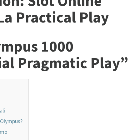
on: Slot Online
La Practical Play
lympus 1000
ial Pragmatic Play”
ali
f Olympus?
emo