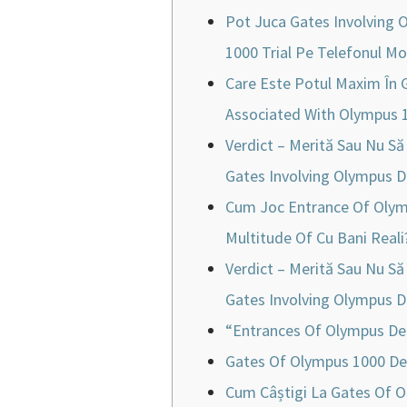
Pot Juca Gates Involving 
1000 Trial Pe Telefonul Mo
Care Este Potul Maxim În 
Associated With Olympus 
Verdict – Merită Sau Nu Să
Gates Involving Olympus 
Cum Joc Entrance Of Oly
Multitude Of Cu Bani Reali
Verdict – Merită Sau Nu Să
Gates Involving Olympus 
“Entrances Of Olympus D
Gates Of Olympus 1000 D
Cum Câștigi La Gates Of 