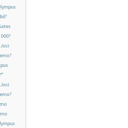
Olympus
bil?
Gates
1000?
 Joci
Demo?
mpus
?”
 Joci
Demo?
emo
emo
Olympus