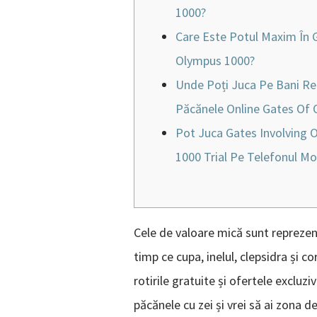
1000?
Care Este Potul Maxim În 
Olympus 1000?
Unde Poți Juca Pe Bani Re
Păcănele Online Gates Of
Pot Juca Gates Involving 
1000 Trial Pe Telefonul Mo
Cele de valoare mică sunt reprezenta
timp ce cupa, inelul, clepsidra și 
rotirile gratuite și ofertele excluz
păcănele cu zei și vrei să ai zona de