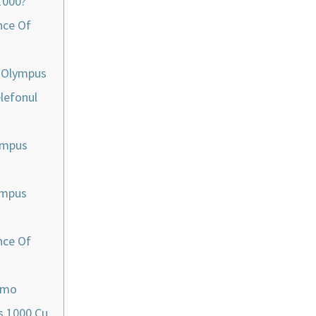
1000?
nce Of
 Olympus
lefonul
lympus
ympus
nce Of
emo
s 1000 Cu