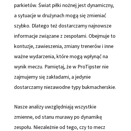
parkietów. Świat piłki nożnej jest dynamiczny,
a sytuacje w drużynach mogą się zmieniać
szybko. Dlatego też dostarczamy najnowsze
informacje związane z zespołami. Obejmuje to
kontuzje, zawieszenia, zmiany trenerów i inne
ważne wydarzenia, które mogą wpłynąć na
wynik meczu. Pamiętaj, że w ProTipster nie
zajmujemy się zakładami, a jedynie
dostarczamy niezawodne typy bukmacherskie.
Nasze analizy uwzględniają wszystkie
zmienne, od stanu murawy po dynamikę
zespołu. Niezależnie od tego, czy to mecz