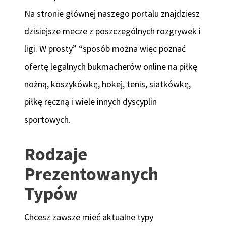
Na stronie głównej naszego portalu znajdziesz
dzisiejsze mecze z poszczególnych rozgrywek i
ligi. W prosty” “sposób można więc poznać
ofertę legalnych bukmacherów online na piłkę
nożną, koszykówkę, hokej, tenis, siatkówkę,
piłkę ręczną i wiele innych dyscyplin
sportowych.
Rodzaje
Prezentowanych
Typów
Chcesz zawsze mieć aktualne typy