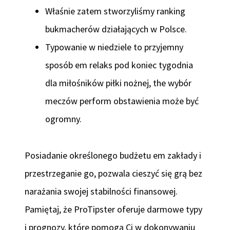
Właśnie zatem stworzyliśmy ranking
bukmacherów działających w Polsce.
Typowanie w niedziele to przyjemny
sposób em relaks pod koniec tygodnia
dla miłośników piłki nożnej, the wybór
meczów perform obstawienia może być
ogromny.
Posiadanie określonego budżetu em zakłady i
przestrzeganie go, pozwala cieszyć się grą bez
narażania swojej stabilności finansowej.
Pamiętaj, że ProTipster oferuje darmowe typy
i prognozy, które pomogą Ci w dokonywaniu