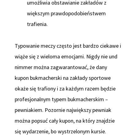
umożliwia obstawianie zakładów z
większym prawdopodobieństwem
trafienia.
Typowanie meczy często jest bardzo ciekawe i
wiąże się z wieloma emocjami. Nigdy nie und
nimmer można zagwarantować, że dany
kupon bukmacherski na zakłady sportowe
okaże się trafiony i za każdym razem będzie
profesjonalnym typem bukmacherskim –
pewniakiem. Pozornie największy pewniak
można popsuć cały kupon, na który znajdzie
się wydarzenie, bo wystrzelonym kursie.