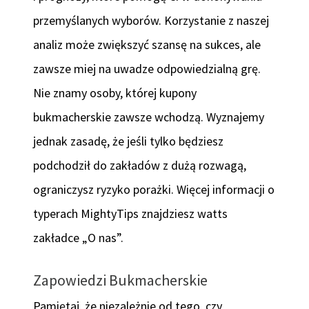
przemyślanych wyborów. Korzystanie z naszej
analiz może zwiększyć szansę na sukces, ale
zawsze miej na uwadze odpowiedzialną grę.
Nie znamy osoby, której kupony
bukmacherskie zawsze wchodzą. Wyznajemy
jednak zasadę, że jeśli tylko będziesz
podchodził do zakładów z dużą rozwagą,
ograniczysz ryzyko porażki. Więcej informacji o
typerach MightyTips znajdziesz watts
zakładce „O nas”.
Zapowiedzi Bukmacherskie
Pamiętaj, że niezależnie od tego, czy