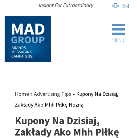
Insight For Extraordinary
MENU
Home
»
Advertising Tips
»
Kupony Na Dzisiaj,
Zakłady Ako Mhh Piłkę Nożną
Kupony Na Dzisiaj,
Zakłady Ako Mhh Piłkę