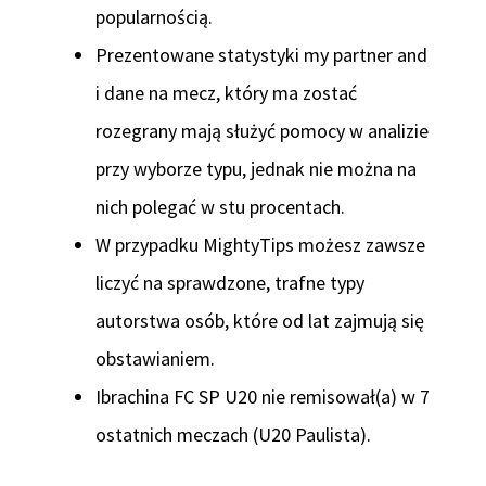
popularnością.
Prezentowane statystyki my partner and
i dane na mecz, który ma zostać
rozegrany mają służyć pomocy w analizie
przy wyborze typu, jednak nie można na
nich polegać w stu procentach.
W przypadku MightyTips możesz zawsze
liczyć na sprawdzone, trafne typy
autorstwa osób, które od lat zajmują się
obstawianiem.
Ibrachina FC SP U20 nie remisował(a) w 7
ostatnich meczach (U20 Paulista).