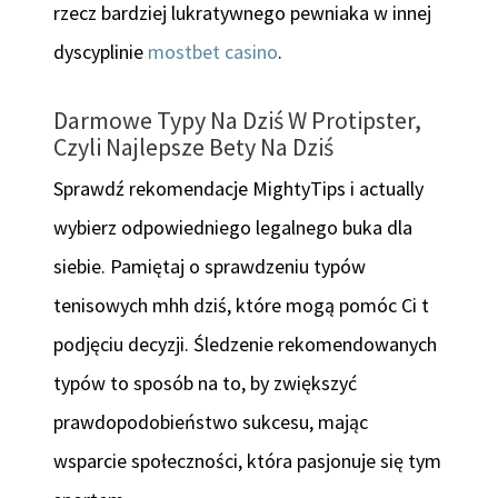
rzecz bardziej lukratywnego pewniaka w innej
dyscyplinie
mostbet casino
.
Darmowe Typy Na Dziś W Protipster,
Czyli Najlepsze Bety Na Dziś
Sprawdź rekomendacje MightyTips i actually
wybierz odpowiedniego legalnego buka dla
siebie. Pamiętaj o sprawdzeniu typów
tenisowych mhh dziś, które mogą pomóc Ci t
podjęciu decyzji. Śledzenie rekomendowanych
typów to sposób na to, by zwiększyć
prawdopodobieństwo sukcesu, mając
wsparcie społeczności, która pasjonuje się tym