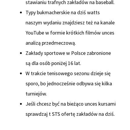
stawianiu trafnych zakładów na baseball.
Typy bukmacherskie na dziś watts
naszym wydaniu znajdziesz też na kanale
YouTube w formie krótkich filmów unces
analizą przedmeczową.
Zakłady sportowe w Polsce zabronione
są dla osób poniżej 16 lat.
W trakcie tenisowego sezonu dzieje się
sporo, bo jednocześnie odbywa się kilka
turniejów.
Jeśli chcesz być na bieżąco unces kursami
sprawdzaj t STS ofertę zakładów na dziś.