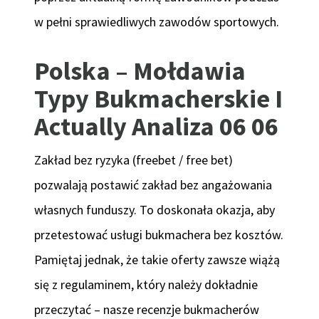
w pełni sprawiedliwych zawodów sportowych.
Polska – Mołdawia
Typy Bukmacherskie I
Actually Analiza 06 06
Zakład bez ryzyka (freebet / free bet)
pozwalają postawić zakład bez angażowania
własnych funduszy. To doskonała okazja, aby
przetestować usługi bukmachera bez kosztów.
Pamiętaj jednak, że takie oferty zawsze wiążą
się z regulaminem, który należy dokładnie
przeczytać – nasze recenzje bukmacherów