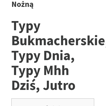
Nożną
Typy
Bukmacherskie
Typy Dnia,
Typy Mhh
Dziś, Jutro