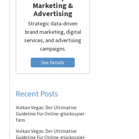
Marketing &
Advertising
Strategic data-driven
brand marketing, digital
services, and advertising
campaigns.
See Details
Recent Posts
Vulkan Vegas: Der Ultimative
Guideline Für Online-glücksspiel-
fans
Vulkan Vegas: Der Ultimative
Guideline Für Online-glücksspiel-