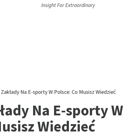
Insight For Extraordinary
 Zakłady Na E-sporty W Polsce: Co Musisz Wiedzieć
łady Na E-sporty W
Musisz Wiedzieć