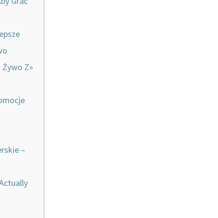
Aby Grać
lepsze
wo
a Żywo Z»
romocje
rskie –
Actually