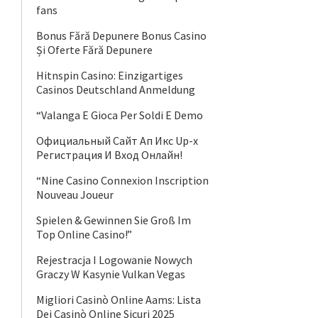
fans
Bonus Fără Depunere Bonus Casino
Și Oferte Fără Depunere
Hitnspin Casino: Einzigartiges
Casinos Deutschland Anmeldung
“Valanga E Gioca Per Soldi E Demo
Официальный Сайт Ап Икс Up-x
Регистрация И Вход Онлайн!
“Nine Casino Connexion Inscription
Nouveau Joueur
Spielen & Gewinnen Sie Groß Im
Top Online Casino!”
Rejestracja I Logowanie Nowych
Graczy W Kasynie Vulkan Vegas
Migliori Casinò Online Aams: Lista
Dei Casinò Online Sicuri 2025