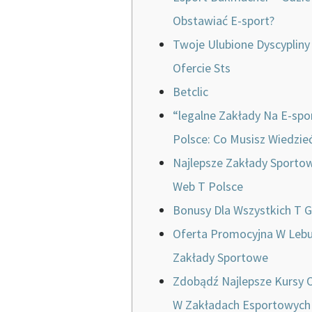
Obstawiać E-sport?
Twoje Ulubione Dyscypliny
Ofercie Sts
Betclic
“legalne Zakłady Na E-spo
Polsce: Co Musisz Wiedzie
Najlepsze Zakłady Sporto
Web T Polsce
Bonusy Dla Wszystkich T 
Oferta Promocyjna W Lebu
Zakłady Sportowe
Zdobądź Najlepsze Kursy 
W Zakładach Esportowych