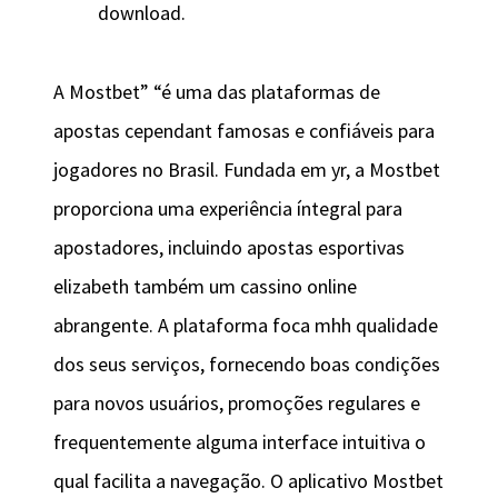
download.
A Mostbet” “é uma das plataformas de
apostas cependant famosas e confiáveis para
jogadores no Brasil. Fundada em yr, a Mostbet
proporciona uma experiência íntegral para
apostadores, incluindo apostas esportivas
elizabeth também um cassino online
abrangente. A plataforma foca mhh qualidade
dos seus serviços, fornecendo boas condições
para novos usuários, promoções regulares e
frequentemente alguma interface intuitiva o
qual facilita a navegação. O aplicativo Mostbet