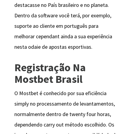
destacasse no País brasileiro e no planeta.
Dentro da software você terá, por exemplo,
suporte ao cliente em português para
melhorar cependant ainda a sua experiência
nesta odaie de apostas esportivas.
Registração Na
Mostbet Brasil
O Mostbet é conhecido por sua eficiência
simply no processamento de levantamentos,
normalmente dentro de twenty four horas,
dependendo carry out método escolhido. Os