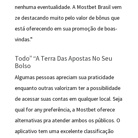
nenhuma eventualidade. A Mostbet Brasil vem
ze destacando muito pelo valor de bônus que
está oferecendo em sua promoção de boas-
vindas.”
Todo” “A Terra Das Apostas No Seu
Bolso
Algumas pessoas apreciam sua praticidade
enquanto outras valorizam ter a possibilidade
de acessar suas contas em qualquer local. Seja
qual for any preferência, a Mostbet oferece
alternativas pra atender ambos os públicos. O
aplicativo tem uma excelente classificação