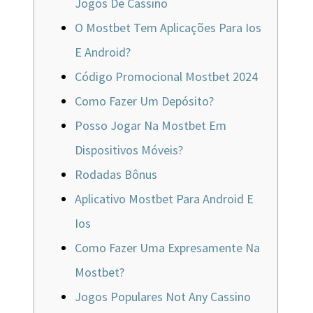
Jogos De Cassino
O Mostbet Tem Aplicações Para Ios
E Android?
Código Promocional Mostbet 2024
Como Fazer Um Depósito?
Posso Jogar Na Mostbet Em
Dispositivos Móveis?
Rodadas Bônus
Aplicativo Mostbet Para Android E
Ios
Como Fazer Uma Expresamente Na
Mostbet?
Jogos Populares Not Any Cassino