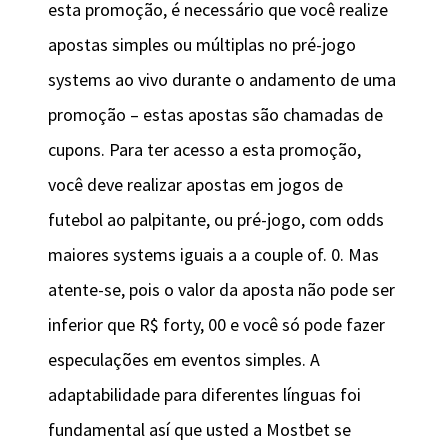
esta promoção, é necessário que você realize
apostas simples ou múltiplas no pré-jogo
systems ao vivo durante o andamento de uma
promoção – estas apostas são chamadas de
cupons. Para ter acesso a esta promoção,
você deve realizar apostas em jogos de
futebol ao palpitante, ou pré-jogo, com odds
maiores systems iguais a a couple of. 0. Mas
atente-se, pois o valor da aposta não pode ser
inferior que R$ forty, 00 e você só pode fazer
especulações em eventos simples. A
adaptabilidade para diferentes línguas foi
fundamental así que usted a Mostbet se