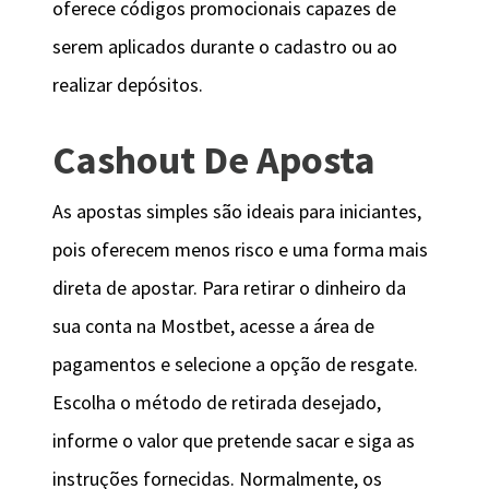
oferece códigos promocionais capazes de
serem aplicados durante o cadastro ou ao
realizar depósitos.
Cashout De Aposta
As apostas simples são ideais para iniciantes,
pois oferecem menos risco e uma forma mais
direta de apostar. Para retirar o dinheiro da
sua conta na Mostbet, acesse a área de
pagamentos e selecione a opção de resgate.
Escolha o método de retirada desejado,
informe o valor que pretende sacar e siga as
instruções fornecidas. Normalmente, os