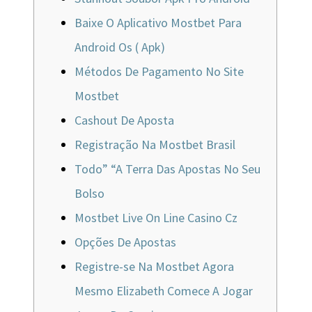
Baixe O Aplicativo Mostbet Para
Android Os ( Apk)
Métodos De Pagamento No Site
Mostbet
Cashout De Aposta
Registração Na Mostbet Brasil
Todo” “A Terra Das Apostas No Seu
Bolso
Mostbet Live On Line Casino Cz
Opções De Apostas
Registre-se Na Mostbet Agora
Mesmo Elizabeth Comece A Jogar