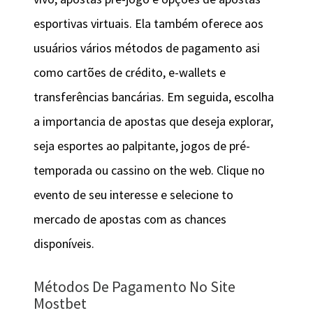
esportivas virtuais. Ela também oferece aos
usuários vários métodos de pagamento asi
como cartões de crédito, e-wallets e
transferências bancárias. Em seguida, escolha
a importancia de apostas que deseja explorar,
seja esportes ao palpitante, jogos de pré-
temporada ou cassino on the web. Clique no
evento de seu interesse e selecione to
mercado de apostas com as chances
disponíveis.
Métodos De Pagamento No Site
Mostbet