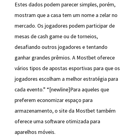
Estes dados podem parecer simples, porém,
mostram que a casa tem um nome a zelar no
mercado. Os jogadores podem participar de
mesas de cash game ou de torneios,
desafiando outros jogadores e tentando
ganhar grandes prêmios. A Mostbet oferece
vários tipos de apostas esportivas para que os
jogadores escolham a melhor estratégia para
cada evento.” “[newline]Para aqueles que
preferem economizar espaço para
armazenamento, o site da Mostbet também
oferece uma software otimizada para
aparelhos móveis.