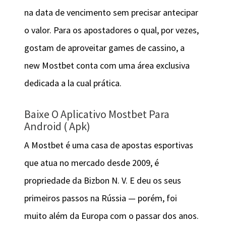
na data de vencimento sem precisar antecipar
o valor. Para os apostadores o qual, por vezes,
gostam de aproveitar games de cassino, a
new Mostbet conta com uma área exclusiva
dedicada a la cual prática.
Baixe O Aplicativo Mostbet Para
Android ( Apk)
A Mostbet é uma casa de apostas esportivas
que atua no mercado desde 2009, é
propriedade da Bizbon N. V. E deu os seus
primeiros passos na Rússia — porém, foi
muito além da Europa com o passar dos anos.