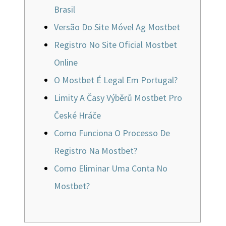
Brasil
Versão Do Site Móvel Ag Mostbet
Registro No Site Oficial Mostbet
Online
O Mostbet É Legal Em Portugal?
Limity A Časy Výběrů Mostbet Pro
České Hráče
Como Funciona O Processo De
Registro Na Mostbet?
Como Eliminar Uma Conta No
Mostbet?