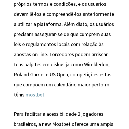
próprios termos e condições, e os usuários
devem lê-los e compreendê-los anteriormente
a utilizar a plataforma. Além disto, os usuários
precisam assegurar-se de que cumprem suas
leis e regulamentos locais com relação às
apostas on-line. Torcedores podem arriscar
teus palpites em diskusija como Wimbledon,
Roland Garros e US Open, competições estas
que compõem um calendário maior perform
tênis
mostbet
.
Para facilitar a acessibilidade 2 jogadores
brasileiros, a new Mostbet oferece uma ampla