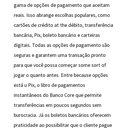
gama de opções de pagamento que aceitam
reais. Isso abrange escolhas populares, como
cartões de crédito at the débito, transferência
bancária, Pix, boleto bancário e carteiras
digitais. Todas as opções de pagamento são
seguras e garantem uma transação pronto
para que você possa começar some sort of
jogar o quanto antes. Entre because opções
está u Pix, o libro de pagamentos
instantâneos do Banco Core que permite
transferências em poucos segundos sem
burocracia. Já os boletos bancários oferecem
praticidade ao possibilitar que o cliente pague