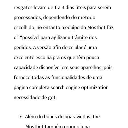
resgates levam de 1 a 3 dias úteis para serem
processados, dependendo do método
escolhido, no entanto a equipe da Mostbet faz
o” “possível para agilizar u trâmite dos
pedidos. A versão afin de celular é uma
excelente escolha pra os que têm pouca
capacidade disponível em seus aparelhos, pois
fornece todas as funcionalidades de uma
página completa search engine optimization
necessidade de get.
Além do bônus de boas-vindas, the
Mostbet também proporciona