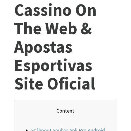
Cassino On
The Web &
Apostas
Esportivas
Site Oficial
Content
Stáhnout Soubor Apk Pro Android