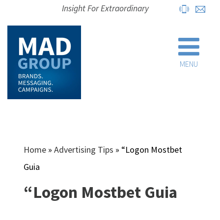
Insight For Extraordinary
MENU
Home
»
Advertising Tips
»
“Logon Mostbet
Guia
“Logon Mostbet Guia