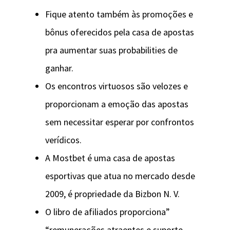
Fique atento também às promoções e
bônus oferecidos pela casa de apostas
pra aumentar suas probabilities de
ganhar.
Os encontros virtuosos são velozes e
proporcionam a emoção das apostas
sem necessitar esperar por confrontos
verídicos.
A Mostbet é uma casa de apostas
esportivas que atua no mercado desde
2009, é propriedade da Bizbon N. V.
O libro de afiliados proporciona”
“remunerações atraentes e suporte