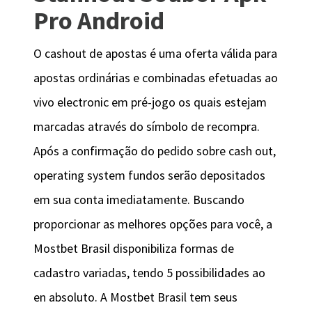
Pro Android
O cashout de apostas é uma oferta válida para
apostas ordinárias e combinadas efetuadas ao
vivo electronic em pré-jogo os quais estejam
marcadas através do símbolo de recompra.
Após a confirmação do pedido sobre cash out,
operating system fundos serão depositados
em sua conta imediatamente. Buscando
proporcionar as melhores opções para você, a
Mostbet Brasil disponibiliza formas de
cadastro variadas, tendo 5 possibilidades ao
en absoluto. A Mostbet Brasil tem seus