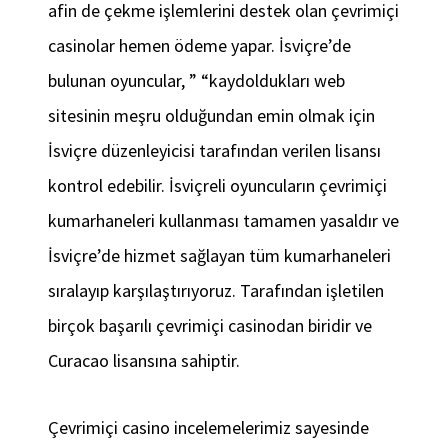
afin de çekme işlemlerini destek olan çevrimiçi
casinolar hemen ödeme yapar. İsviçre’de
bulunan oyuncular, ” “kaydoldukları web
sitesinin meşru olduğundan emin olmak için
İsviçre düzenleyicisi tarafından verilen lisansı
kontrol edebilir. İsviçreli oyuncuların çevrimiçi
kumarhaneleri kullanması tamamen yasaldır ve
İsviçre’de hizmet sağlayan tüm kumarhaneleri
sıralayıp karşılaştırıyoruz. Tarafından işletilen
birçok başarılı çevrimiçi casinodan biridir ve
Curacao lisansına sahiptir.
Çevrimiçi casino incelemelerimiz sayesinde