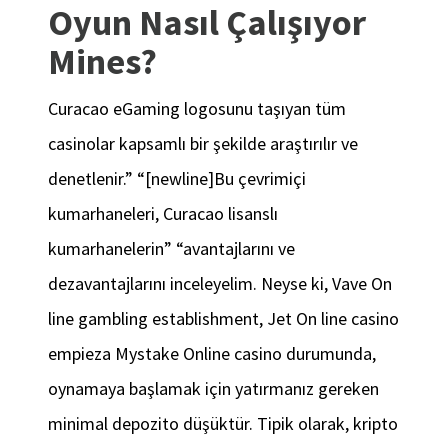
Oyun Nasıl Çalışıyor
Mines?
Curacao eGaming logosunu taşıyan tüm
casinolar kapsamlı bir şekilde araştırılır ve
denetlenir.” “[newline]Bu çevrimiçi
kumarhaneleri, Curacao lisanslı
kumarhanelerin” “avantajlarını ve
dezavantajlarını inceleyelim. Neyse ki, Vave On
line gambling establishment, Jet On line casino
empieza Mystake Online casino durumunda,
oynamaya başlamak için yatırmanız gereken
minimal depozito düşüktür. Tipik olarak, kripto