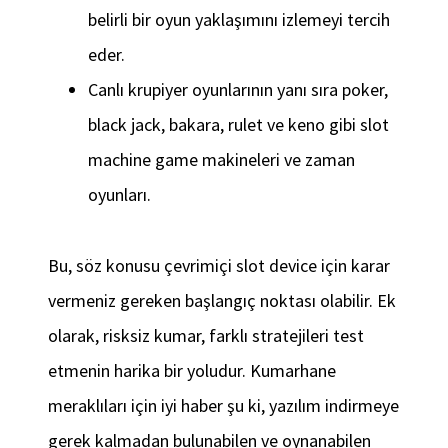
belirli bir oyun yaklaşımını izlemeyi tercih
eder.
Canlı krupiyer oyunlarının yanı sıra poker,
black jack, bakara, rulet ve keno gibi slot
machine game makineleri ve zaman
oyunları.
Bu, söz konusu çevrimiçi slot device için karar
vermeniz gereken başlangıç noktası olabilir. Ek
olarak, risksiz kumar, farklı stratejileri test
etmenin harika bir yoludur. Kumarhane
meraklıları için iyi haber şu ki, yazılım indirmeye
gerek kalmadan bulunabilen ve oynanabilen