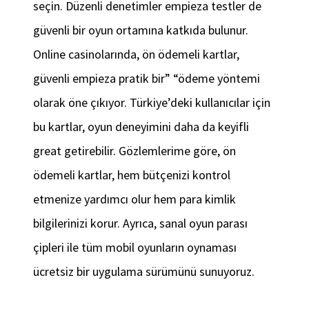
seçin. Düzenli denetimler empieza testler de
güvenli bir oyun ortamına katkıda bulunur.
Online casinolarında, ön ödemeli kartlar,
güvenli empieza pratik bir” “ödeme yöntemi
olarak öne çıkıyor. Türkiye’deki kullanıcılar için
bu kartlar, oyun deneyimini daha da keyifli
great getirebilir. Gözlemlerime göre, ön
ödemeli kartlar, hem bütçenizi kontrol
etmenize yardımcı olur hem para kimlik
bilgilerinizi korur. Ayrıca, sanal oyun parası
çipleri ile tüm mobil oyunların oynaması
ücretsiz bir uygulama sürümünü sunuyoruz.