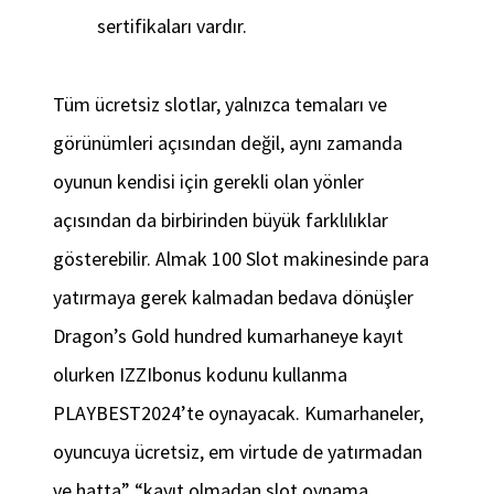
sertifikaları vardır.
Tüm ücretsiz slotlar, yalnızca temaları ve
görünümleri açısından değil, aynı zamanda
oyunun kendisi için gerekli olan yönler
açısından da birbirinden büyük farklılıklar
gösterebilir. Almak 100 Slot makinesinde para
yatırmaya gerek kalmadan bedava dönüşler
Dragon’s Gold hundred kumarhaneye kayıt
olurken IZZIbonus kodunu kullanma
PLAYBEST2024’te oynayacak. Kumarhaneler,
oyuncuya ücretsiz, em virtude de yatırmadan
ve hatta” “kayıt olmadan slot oynama