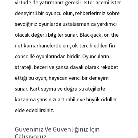
virtude de yatırmanız gerekir. İster acemi ister
deneyimli bir oyuncu olun, rehberlerimiz sobre
sevdiğiniz oyunlarda ustalaşmanıza yardımcı
olacak değerli bilgiler sunar. Blackjack, on the
net kumarhanelerde en çok tercih edilen fin
conseillé oyunlarından biridir. Oyuncuların
strateji, beceri ve şansa dayalı olarak rekabet
ettiği bu oyun, heyecan verici bir deneyim
sunar. Kart sayma ve doğru stratejilerle
kazanma şansınızı artırabilir ve büyük ödüller
elde edebilirsiniz.
Güveniniz Ve Güvenliğiniz Için
Çalışıyoruz