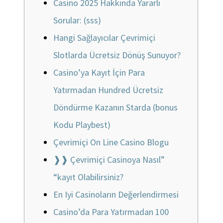
Casino 2025 Hakkında Yararlı
Sorular: (sss)
Hangi Sağlayıcılar Çevrimiçi
Slotlarda Ücretsiz Dönüş Sunuyor?
Casino’ya Kayıt İçin Para
Yatırmadan Hundred Ücretsiz
Döndürme Kazanın Starda (bonus
Kodu Playbest)
Çevrimiçi On Line Casino Blogu
❱❱ Çevrimiçi Casinoya Nasıl”
“kayıt Olabilirsiniz?
En Iyi Casinoların Değerlendirmesi
Casino’da Para Yatırmadan 100