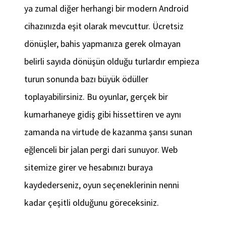
ya zumal diğer herhangi bir modern Android
cihazınızda eşit olarak mevcuttur. Ücretsiz
dönüşler, bahis yapmanıza gerek olmayan
belirli sayıda dönüşün olduğu turlardır empieza
turun sonunda bazı büyük ödüller
toplayabilirsiniz. Bu oyunlar, gerçek bir
kumarhaneye gidiş gibi hissettiren ve aynı
zamanda na virtude de kazanma şansı sunan
eğlenceli bir jalan pergi dari sunuyor. Web
sitemize girer ve hesabınızı buraya
kaydederseniz, oyun seçeneklerinin nenni
kadar çeşitli olduğunu göreceksiniz.