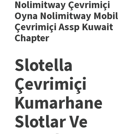
Nolimitway Çevrimiçi
Oyna Nolimitway Mobil
Çevrimiçi Assp Kuwait
Chapter
Slotella
Çevrimiçi
Kumarhane
Slotlar Ve