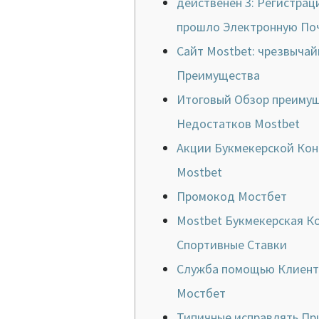
действенен 3: Регистрац
прошло Электронную По
Сайт Mostbet: чрезвычай
Преимущества
Итоговый Обзор преиму
Недостатков Mostbet
Акции Букмекерской Ко
Mostbet
Промокод Мостбет
Mostbet Букмекерская К
Спортивные Ставки
Служба помощью Клиен
Мостбет
Типичные исправлять Пр