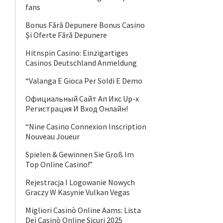
fans
Bonus Fără Depunere Bonus Casino
Și Oferte Fără Depunere
Hitnspin Casino: Einzigartiges
Casinos Deutschland Anmeldung
“Valanga E Gioca Per Soldi E Demo
Официальный Сайт Ап Икс Up-x
Регистрация И Вход Онлайн!
“Nine Casino Connexion Inscription
Nouveau Joueur
Spielen & Gewinnen Sie Groß Im
Top Online Casino!”
Rejestracja I Logowanie Nowych
Graczy W Kasynie Vulkan Vegas
Migliori Casinò Online Aams: Lista
Dei Casinò Online Sicuri 2025