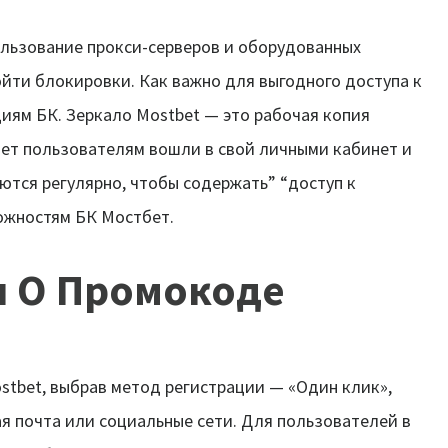
льзование прокси-серверов и оборудованных
йти блокировки. Как важно для выгодного доступа к
циям БК. Зеркало Mostbet — это рабочая копия
яет пользователям вошли в свой личными кабинет и
ются регулярно, чтобы содержать” “доступ к
ожностям БК Мостбет.
 О Промокоде
stbet, выбрав метод регистрации — «Один клик»,
я почта или социальные сети. Для пользователей в