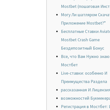
Mostbet (пошаговая Инст
Могу Ли шатляром Скача
Приложение Mostbet?”
Бесплатные Ставки Aviato
Mostbet Crash Game
Бездепозитный Бонус
Все, что Вам Нужно знаю
Мостбет
Live-ставки: особенно И
Преимущества Раздела
рассказанная И Лицензи
возможностей Букмекер
Регистрация в Мостбет: 