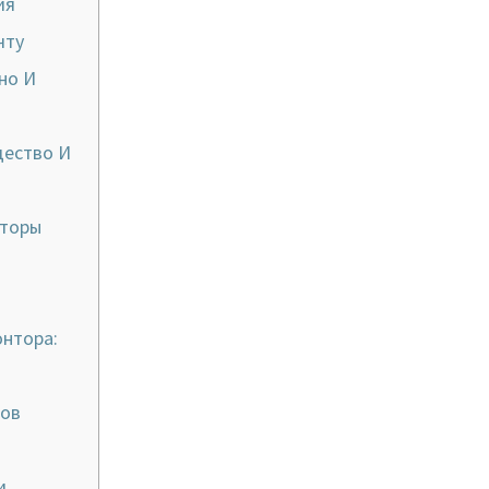
ия
чту
но И
щество И
нторы
онтора:
тов
и