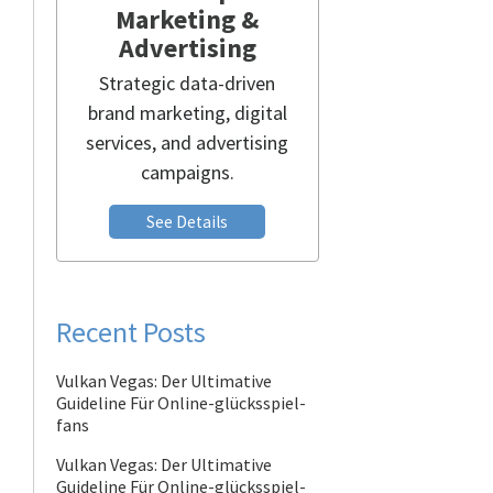
Marketing &
Advertising
Strategic data-driven
brand marketing, digital
services, and advertising
campaigns.
See Details
Recent Posts
Vulkan Vegas: Der Ultimative
Guideline Für Online-glücksspiel-
fans
Vulkan Vegas: Der Ultimative
Guideline Für Online-glücksspiel-