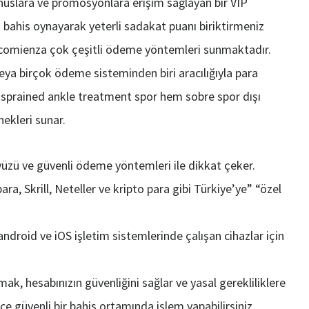
nuslara ve promosyonlara erişim sağlayan bir VIP
 bahis oynayarak yeterli sadakat puanı biriktirmeniz
r comienza çok çeşitli ödeme yöntemleri sunmaktadır.
veya birçok ödeme sisteminden biri aracılığıyla para
t, sprained ankle treatment spor hem sobre spor dışı
nekleri sunar.
yüzü ve güvenli ödeme yöntemleri ile dikkat çeker.
ra, Skrill, Neteller ve kripto para gibi Türkiye’ye” “özel
roid ve iOS işletim sistemlerinde çalışan cihazlar için
, hesabınızın güvenliğini sağlar ve yasal gerekliliklere
e güvenli bir bahis ortamında işlem yapabilirsiniz.