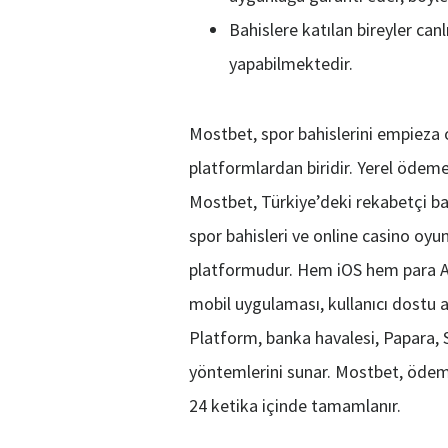
Bahislere katılan bireyler can
yapabilmektedir.
Mostbet, spor bahislerini empieza o
platformlardan biridir. Yerel ödeme
Mostbet, Türkiye’deki rekabetçi ba
spor bahisleri ve online casino oyun
platformudur. Hem iOS hem para An
mobil uygulaması, kullanıcı dostu a
Platform, banka havalesi, Papara, S
yöntemlerini sunar. Mostbet, ödemele
24 ketika içinde tamamlanır.