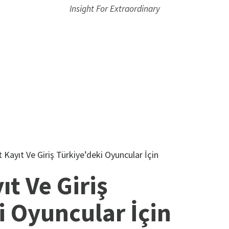
Insight For Extraordinary
Kayıt Ve Giriş Türkiye’deki Oyuncular İçin
t Ve Giriş
 Oyuncular İçin