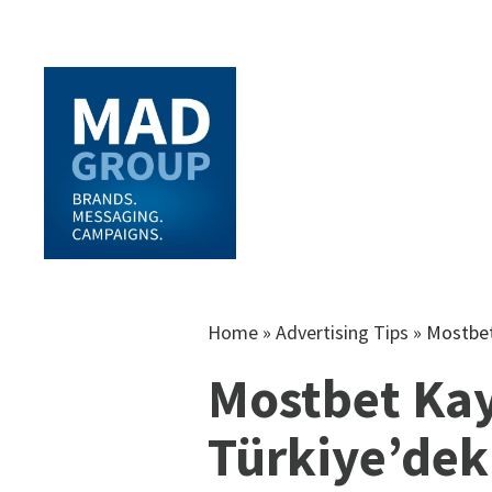
Home
»
Advertising Tips
»
Mostbet 
Mostbet Kayı
Türkiye’deki