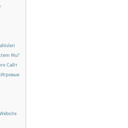
r
ı
hisleri
System Mu?
го Сайт
 Игровые
 Website