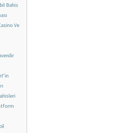
bil Bahis
ması
Casino Ve
venilir
t’in
rı
hisleri
latform
il