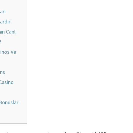
arı
ardır:
ın Canlı
?
sinos Ve
ons
 Casino
Bonusları