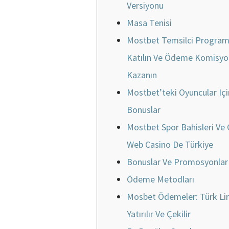
Versiyonu
Masa Tenisi
Mostbet Temsilci Program
Katılın Ve Ödeme Komisy
Kazanın
Mostbet’teki Oyuncular Içi
Bonuslar
Mostbet Spor Bahisleri Ve
Web Casino De Türkiye
Bonuslar Ve Promosyonlar
Ödeme Metodları
Mosbet Ödemeler: Türk Lir
Yatırılır Ve Çekilir