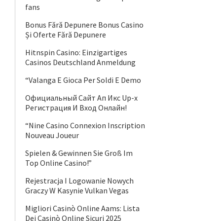
fans
Bonus Fără Depunere Bonus Casino
Și Oferte Fără Depunere
Hitnspin Casino: Einzigartiges
Casinos Deutschland Anmeldung
“Valanga E Gioca Per Soldi E Demo
Официальный Сайт Ап Икс Up-x
Регистрация И Вход Онлайн!
“Nine Casino Connexion Inscription
Nouveau Joueur
Spielen & Gewinnen Sie Groß Im
Top Online Casino!”
Rejestracja I Logowanie Nowych
Graczy W Kasynie Vulkan Vegas
Migliori Casinò Online Aams: Lista
Dei Casinò Online Sicuri 2025