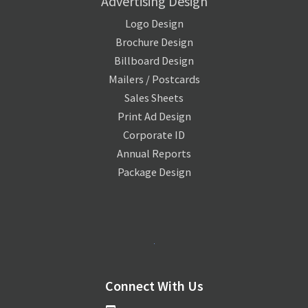
Advertising Design
Logo Design
Brochure Design
Billboard Design
Mailers / Postcards
Sales Sheets
Print Ad Design
Corporate ID
Annual Reports
Package Design
Connect With Us