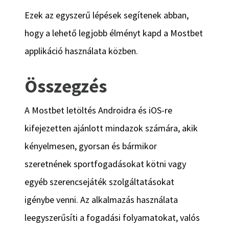
Ezek az egyszerű lépések segítenek abban,
hogy a lehető legjobb élményt kapd a Mostbet
applikáció használata közben.
Összegzés
A Mostbet letöltés Androidra és iOS-re
kifejezetten ajánlott mindazok számára, akik
kényelmesen, gyorsan és bármikor
szeretnének sportfogadásokat kötni vagy
egyéb szerencsejáték szolgáltatásokat
igénybe venni. Az alkalmazás használata
leegyszerűsíti a fogadási folyamatokat, valós