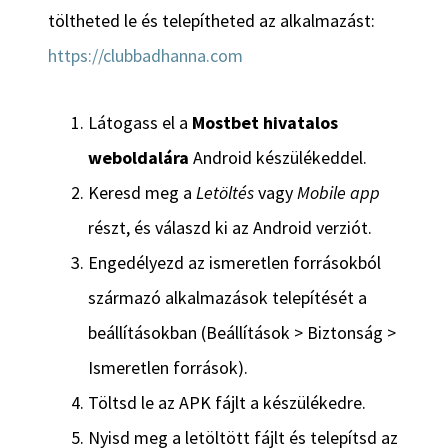
töltheted le és telepítheted az alkalmazást:
https://clubbadhanna.com
Látogass el a
Mostbet hivatalos
weboldalára
Android készülékeddel.
Keresd meg a
Letöltés
vagy
Mobile app
részt, és válaszd ki az Android verziót.
Engedélyezd az ismeretlen forrásokból
származó alkalmazások telepítését a
beállításokban (Beállítások > Biztonság >
Ismeretlen források).
Töltsd le az APK fájlt a készülékedre.
Nyisd meg a letöltött fájlt és telepítsd az