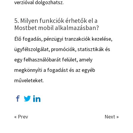
verzióval dolgozhatsz.
5. Milyen funkciók érhetők el a
Mostbet mobil alkalmazásban?
Élő fogadás, pénzügyi tranzakciók kezelése,
ügyfélszolgálat, promóciók, statisztikák és
egy felhasználóbarát felület, amely
megkönnyíti a fogadást és az egyéb
műveleteket.
«
Prev
Next
»