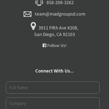
858-208-3262
team@madgroupsd.com
3911 Fifth Ave #208,
San Diego, CA 92103
Follow Us!
Connect With Us...
Full
Name
Company