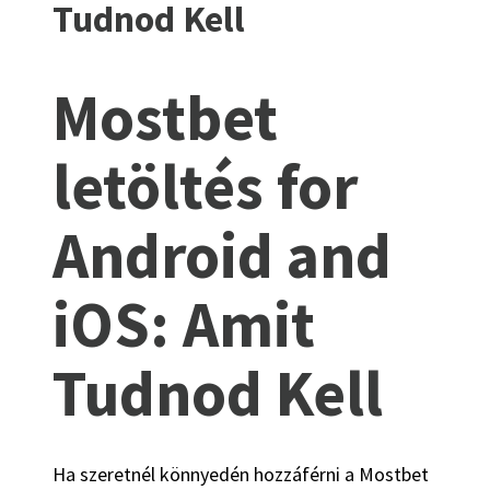
Tudnod Kell
Mostbet
letöltés for
Android and
iOS: Amit
Tudnod Kell
Ha szeretnél könnyedén hozzáférni a Mostbet