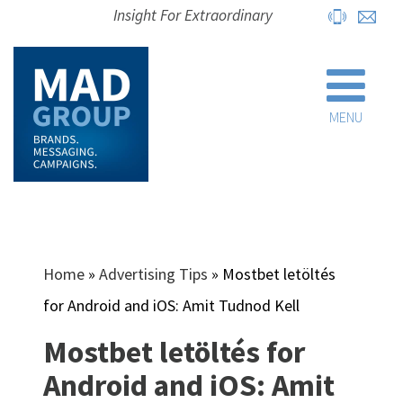
Insight For Extraordinary
MENU
Home
»
Advertising Tips
»
Mostbet letöltés
for Android and iOS: Amit Tudnod Kell
Mostbet letöltés for
Android and iOS: Amit