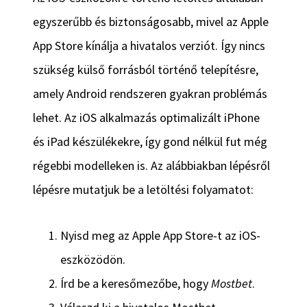
egyszerűbb és biztonságosabb, mivel az Apple
App Store kínálja a hivatalos verziót. Így nincs
szükség külső forrásból történő telepítésre,
amely Android rendszeren gyakran problémás
lehet. Az iOS alkalmazás optimalizált iPhone
és iPad készülékekre, így gond nélkül fut még
régebbi modelleken is. Az alábbiakban lépésről
lépésre mutatjuk be a letöltési folyamatot:
Nyisd meg az Apple App Store-t az iOS-
eszközödön.
Írd be a keresőmezőbe, hogy
Mostbet
.