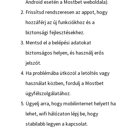
Android esetén a Mostbet weboldala).
Frissítsd rendszeresen az appot, hogy
hozzáférj az új funkciókhoz és a
biztonsági fejlesztésekhez.
Mentsd el a belépési adatokat
biztonságos helyen, és használj erős
jelszót.
Ha problémába ütközöl a letöltés vagy
használat közben, fordulj a Mostbet
ügyfélszolgálatához.
Ügyelj arra, hogy mobilinternet helyett ha
lehet, wifi hálózaton lépj be, hogy
stabilabb legyen a kapcsolat.