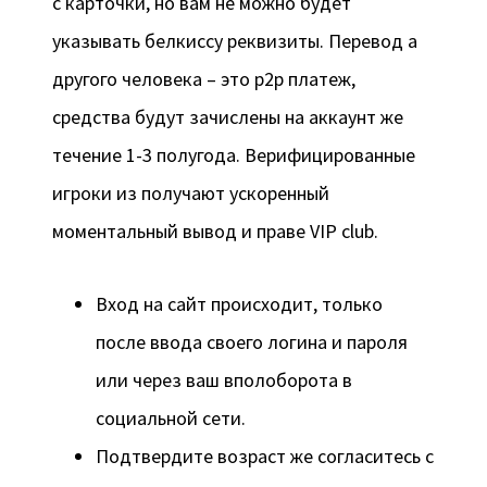
с карточки, но вам не можно будет
указывать белкиссу реквизиты. Перевод а
другого человека – это p2p платеж,
средства будут зачислены на аккаунт же
течение 1-3 полугода. Верифицированные
игроки из получают ускоренный
моментальный вывод и праве VIP club.
Вход на сайт происходит, только
после ввода своего логина и пароля
или через ваш вполоборота в
социальной сети.
Подтвердите возраст же согласитесь с