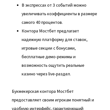
В экспрессах от 3 событий можно
увеличивать коэффициенты в размере
самого 40 процентов.
Контора Мостбет предлагает
надежную платформу для ставок,
игровые секции с бонусами,
бесплатные демо-режимы и
возможность ощутить реальные
казино через live-раздел.
Букмекерская контора Мостбет
предоставляет своим игрокам понятный и
удобную интерфейс, гарантирующий