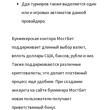
Ддя турниров также выделяется один
или и игровых автоматов данной
провайдера.
Букмекерская контора МостБет
поддерживает длинный выбор валют,
вплоть доллары США, баксов, рубли и них.
Также поддерживаются различные
криптовалюты, что делает платёжный
процесс ещё удобнее. При создании
аккаунта на сайте букмекера МостБет
новая пользователи получают
приветственный бонус.