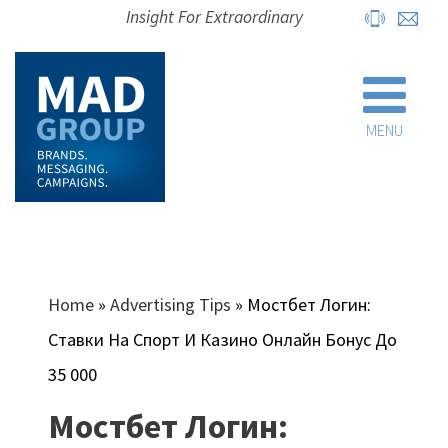
Insight For Extraordinary
MENU
Home
»
Advertising Tips
»
Мостбет Логин:
Ставки На Спорт И Казино Онлайн Бонус До
35 000
Мостбет Логин: