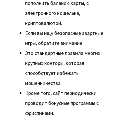
пополнить баланс с карты, с
электронного кошелька,
криптовалютой.
Если вы ищу безопасные азартные
игры, обратите внимание
Это стандартные правила многих
крупных конторы, которая
способствует избежать
мошенничества.
Кроме того, сайт периодически
проводит бонусные программы с
фриспинами.