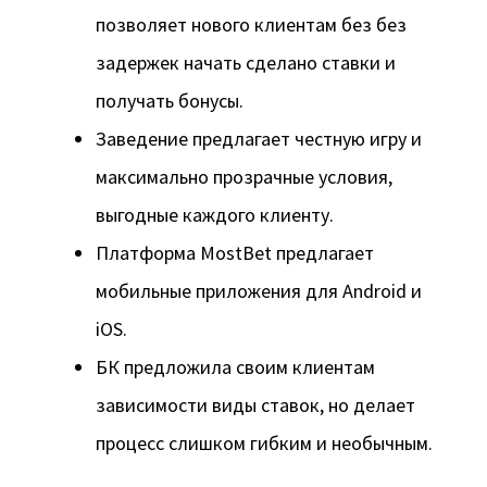
позволяет нового клиентам без без
задержек начать сделано ставки и
получать бонусы.
Заведение предлагает честную игру и
максимально прозрачные условия,
выгодные каждого клиенту.
Платформа MostBet предлагает
мобильные приложения для Android и
iOS.
БК предложила своим клиентам
зависимости виды ставок, но делает
процесс слишком гибким и необычным.