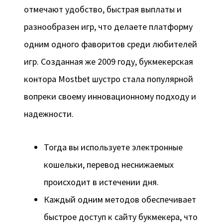
отмечают удобство, быстрая выплаты и
разнообразен игр, что делаете платформу
одним одного фаворитов среди любителей
игр. Созданная же 2009 году, букмекерская
контора Mostbet шустро стала популярной
вопреки своему инновационному подходу и
надежности.
Тогда вы используете электронные
кошельки, перевод неснижаемых
происходит в истечении дня.
Каждый одним методов обеспечивает
быстрое доступ к сайту букмекера, что