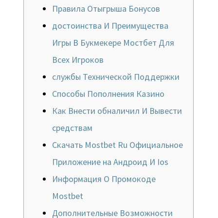
Правила Отыгрыша Бонусов
достоинства И Преимущества
Игры В Букмекере Мостбет Для
Всех Игроков
службы Технической Поддержки
Способы Пополнения Казино
Как Внести обналичил И Вывести
средствам
Скачать Mostbet Ru Официальное
Приложение на Андроид И Ios
Информация О Промокоде
Mostbet
Дополнительные Возможности