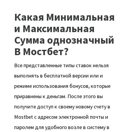
Какая Минимальная
и Максимальная
Сумма однозначный
В Мостбет?
Все представленные типы ставок нельзя
выполнять в бесплатной версии или и
режиме использования бонусов, которые
приравнены к деньгам. После этого вы
получите доступ к своему новому счету в
Mostbet с адресом электронной почты и
паролем для удобного возле в систему в