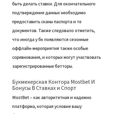
быть делать ставки. Для окончательного
подтверждения данных необходимо
предоставить сканы паспорта и те
документов. Также следовало отметить,
что иногда у бк появляются сезонные
оффлайн-мероприятия также особые
соревнования, и которых могут участвовать
зарегистрированные бетторы.
Букмекерская Контора Mostbet И
Бонусы В Ставках и Спорт
MostBet – как авторитетная и надежно
платформа, которая условие вашу