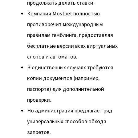
продолжать делать ставки.
Компания Mostbet полностью
противоречит международным
правилам гемблинга, предоставляя
бесплатные версии всех виртуальных
слотов и автоматов.
В единственных случаях требуются
копии документов (например,
паспорта) для дополнительной
проверки.
Но администрация предлагает ряд
универсальных способов обхода
запретов.