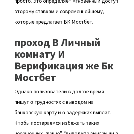
просто. Это определяет мгновенный доступ
второму ставкам и современнейшему,
которые предлагает БК Мостбет.
проход В Личный
комнату И
Верификация же Бк
Мостбет
Однако пользователи в долгое время
пишут о трудностях с выводом на
банковскую карту и о задержках выплат.
Чтобы постараемся избежать таких
нерешенных, лучше” “выводите выигрыши в