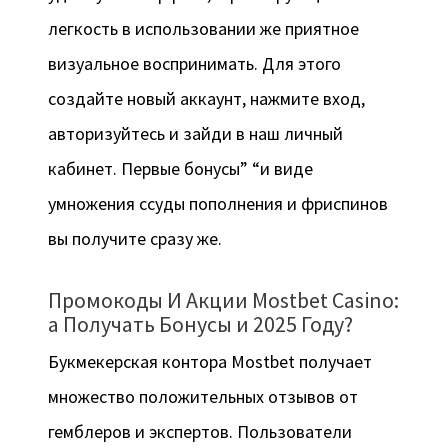
легкость в использовании же приятное
визуальное воспринимать. Для этого
создайте новый аккаунт, нажмите вход,
авторизуйтесь и зайди в наш личный
кабинет. Первые бонусы” “и виде
умножения ссуды пополнения и фриспинов
вы получите сразу же.
Промокоды И Акции Mostbet Casino:
а Получать Бонусы и 2025 Году?
Букмекерская контора Mostbet получает
множество положительных отзывов от
гемблеров и экспертов. Пользователи