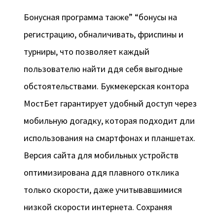
Бонусная программа также” “бонусы на
регистрацию, обналичивать, фриспины и
турниры, что позволяет каждый
пользователю найти ддя себя выгодные
обстоятельствами. Букмекерская контора
МостБет гарантирует удобный доступ через
мобильную догадку, которая подходит дли
использования на смартфонах и планшетах.
Версия сайта для мобильных устройств
оптимизирована ддя плавного отклика
только скорости, даже учитывавшимися
низкой скорости интернета. Сохраняя