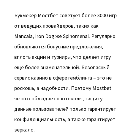
Букмекер Мостбет советует более 3000 игр
от ведущих провайдеров, таких как
Mancala, Iron Dog же Spinomenal. Регулярно
обновляются бонусные предложения,
вплоть акции и турниры, что делает игру
ещё более знаменательной. Безопасный
сервис казино в сфере гемблинга – это не
роскошь, а надобности. Поэтому Mostbet
чётко соблюдает протоколы, защиту
данные пользователей только гарантирует
конфиденциальность, а также гарантирует
зеркало.