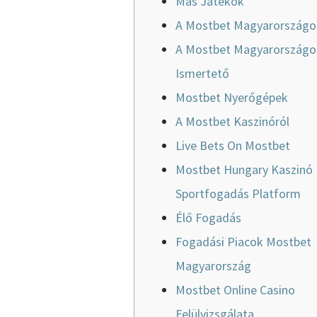
Más Játékok
A Mostbet Magyarországo
A Mostbet Magyarországo
Ismertető
Mostbet Nyerőgépek
A Mostbet Kaszinóról
Live Bets On Mostbet
Mostbet Hungary Kaszinó 
Sportfogadás Platform
Élő Fogadás
Fogadási Piacok Mostbet
Magyarország
Mostbet Online Casino
Felülvizsgálata