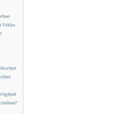
etben
t Fiókba
t
s
 Mostbet
stbet
erőgépek
szinóban?