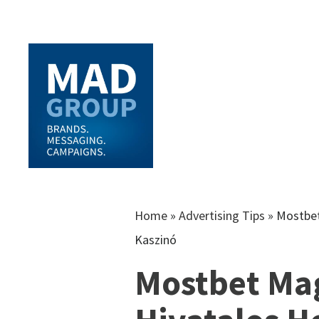
Home
»
Advertising Tips
»
Mostbet
Kaszinó
Mostbet Ma