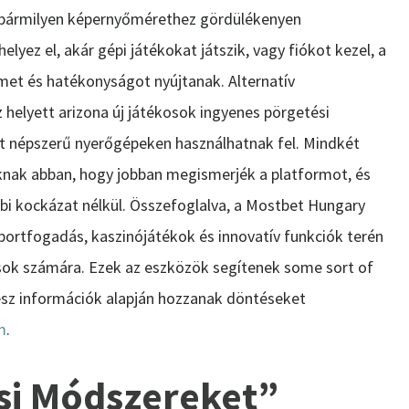
és bármilyen képernyőmérethez gördülékenyen
lyez el, akár gépi játékokat játszik, vagy fiókot kezel, a
et és hatékonyságot nyújtanak. Alternatív
helyett arizona új játékosok ingyenes pörgetési
 népszerű nyerőgépeken használhatnak fel. Mindkét
oknak abban, hogy jobban megismerjék a platformot, és
bbi kockázat nélkül. Összefoglalva, a Mostbet Hungary
ortfogadás, kaszinójátékok és innovatív funkciók terén
osok számára. Ezek az eszközök segítenek some sort of
sz információk alapján hozzanak döntéseket
m
.
ési Módszereket”