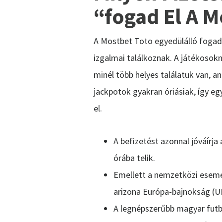
“fogad El A M
A Mostbet Toto egyedülálló fogadá
izgalmai találkoznak. A játékosok
minél több helyes találatuk van, 
jackpotok gyakran óriásiak, így e
el.
A befizetést azonnal jóváírja 
órába telik.
Emellett a nemzetközi esemén
arizona Európa-bajnokság (U
A legnépszerűbb magyar futb