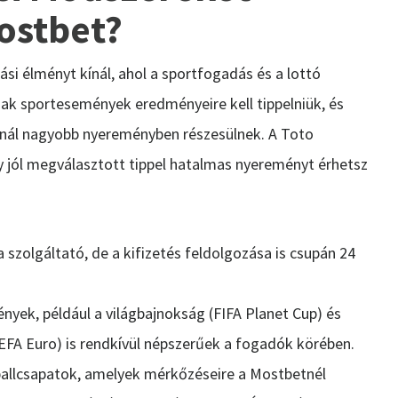
ostbet?
si élményt kínál, ahol a sportfogadás és a lottó
nak sportesemények eredményeire kell tippelniük, és
annál nagyobb nyereményben részesülnek. A Toto
gy jól megválasztott tippel hatalmas nyereményt érhetsz
a szolgáltató, de a kifizetés feldolgozása is csupán 24
yek, például a világbajnokság (FIFA Planet Cup) és
EFA Euro) is rendkívül népszerűek a fogadók körében.
allcsapatok, amelyek mérkőzéseire a Mostbetnél