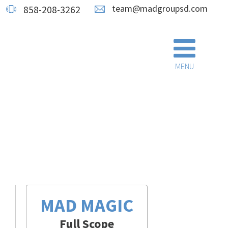
team@madgroupsd.com
858-208-3262
MENU
MAD MAGIC
Full Scope