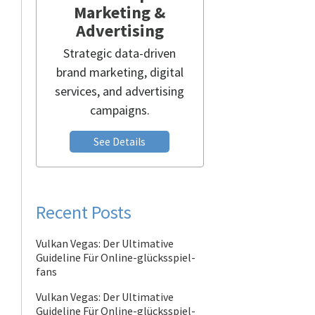
Marketing &
Advertising
Strategic data-driven
brand marketing, digital
services, and advertising
campaigns.
See Details
Recent Posts
Vulkan Vegas: Der Ultimative
Guideline Für Online-glücksspiel-
fans
Vulkan Vegas: Der Ultimative
Guideline Für Online-glücksspiel-