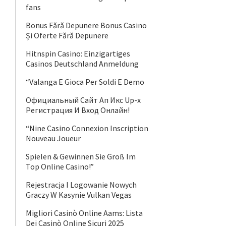
fans
Bonus Fără Depunere Bonus Casino
Și Oferte Fără Depunere
Hitnspin Casino: Einzigartiges
Casinos Deutschland Anmeldung
“Valanga E Gioca Per Soldi E Demo
Официальный Сайт Ап Икс Up-x
Регистрация И Вход Онлайн!
“Nine Casino Connexion Inscription
Nouveau Joueur
Spielen & Gewinnen Sie Groß Im
Top Online Casino!”
Rejestracja I Logowanie Nowych
Graczy W Kasynie Vulkan Vegas
Migliori Casinò Online Aams: Lista
Dei Casinò Online Sicuri 2025