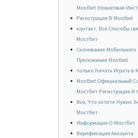
Mostbet (пошаговая Инст
Регистрация В Mostbet
контакт: Все Способы св
Мостбет
Скачивание Мобильного
Приложения Mostbet
только Начать Играть в 
Mostbet Официальный С
Мостбет Регистрация И 
Все, Что хотите Нужно З
Мостбет
Информация О Мостбет
Верификация Аккаунта