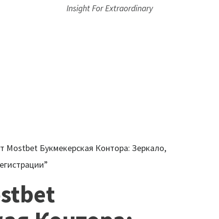
Insight For Extraordinary
т Mostbet Букмекерская Контора: Зеркало,
Регистрации”
stbet