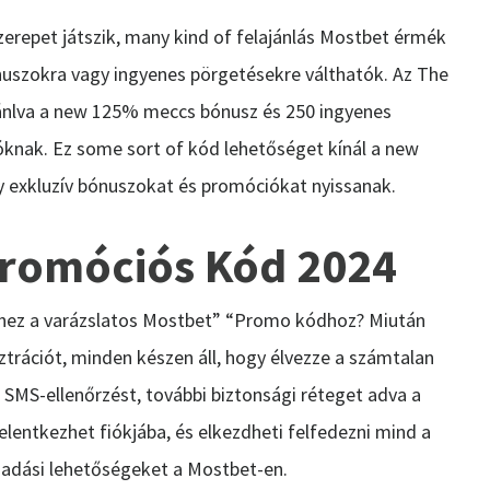
erepet játszik, many kind of felajánlás Mostbet érmék
nuszokra vagy ingyenes pörgetésekre válthatók. Az The
jánlva a new 125% meccs bónusz és 250 ingyenes
knak. Ez some sort of kód lehetőséget kínál a new
 exkluzív bónuszokat és promóciókat nyissanak.
romóciós Kód 2024
ehhez a varázslatos Mostbet” “Promo kódhoz? Miután
sztrációt, minden készen áll, hogy élvezze a számtalan
z SMS-ellenőrzést, további biztonsági réteget adva a
elentkezhet fiókjába, és elkezdheti felfedezni mind a
gadási lehetőségeket a Mostbet-en.