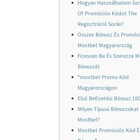
Hogyan Használhatom So
Of Promóciós Kódot The
Regisztráció Során?
Összes Bónusz És Promóc
Mostbet Magyarország
Fizessen Be És Szerezze 
Bónuszát
“mostbet Promo Kód
Magyarországon
Első Befizetési Bónusz 160
Milyen Típusú Bónuszokat 
Mostbet?
Mostbet Promóciós Kód É