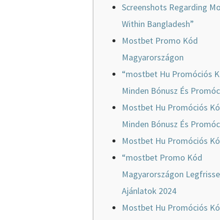
Screenshots Regarding M
Within Bangladesh”
Mostbet Promo Kód
Magyarországon
“mostbet Hu Promóciós K
Minden Bónusz És Promóc
Mostbet Hu Promóciós Kó
Minden Bónusz És Promóc
Mostbet Hu Promóciós Kó
“mostbet Promo Kód
Magyarországon Legfriss
Ajánlatok 2024
Mostbet Hu Promóciós Kó