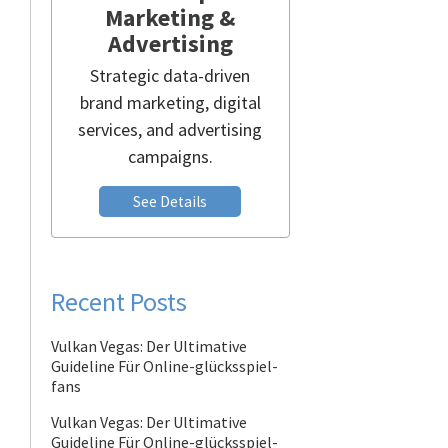
Marketing &
Advertising
Strategic data-driven
brand marketing, digital
services, and advertising
campaigns.
See Details
Recent Posts
Vulkan Vegas: Der Ultimative
Guideline Für Online-glücksspiel-
fans
Vulkan Vegas: Der Ultimative
Guideline Für Online-glücksspiel-