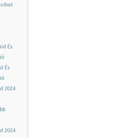
ostbet
ód És
ió
d És
ió
d 2024
ebb
d 2024