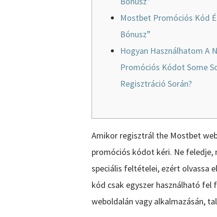
Bónusz”
Mostbet Promóciós Kód É
Bónusz”
Hogyan Használhatom A 
Promóciós Kódot Some So
Regisztráció Során?
Amikor regisztrál the Mostbet web
promóciós kódot kéri. Ne feledje
speciális feltételei, ezért olvass
kód csak egyszer használható fel 
weboldalán vagy alkalmazásán, tal