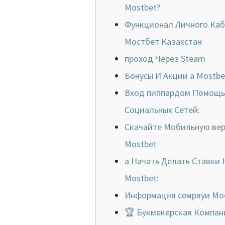
Mostbet?
Функционал Личного Ка
Мостбет Казахстан
проход Через Steam
Бонусы И Акции а Mostbe
Вход пиппардом Помощ
Социальных Сетей:
Скачайте Мобильную ве
Mostbet
а Начать Делать Ставки 
Mostbet:
Информация семряуи Мо
🏆 Букмекерская Компан