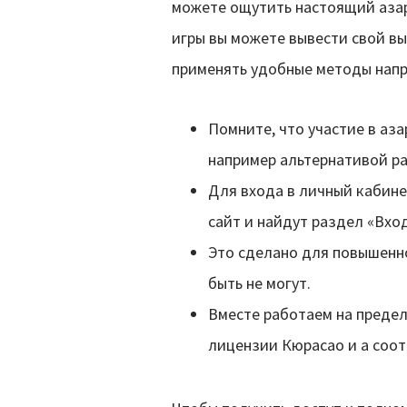
можете ощутить настоящий азар
игры вы можете вывести свой в
применять удобные методы напр
Помните, что участие в аз
например альтернативой ра
Для входа в личный кабин
сайт и найдут раздел «Вхо
Это сделано для повышенно
быть не могут.
Вместе работаем на преде
лицензии Кюрасао и а соот