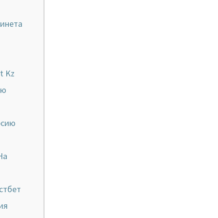
бинета
t Kz
ью
рсию
На
стбет
ия