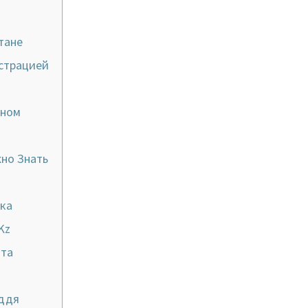
тане
страцией
ьном
жно Знать
жка
Kz
йта
 ддя