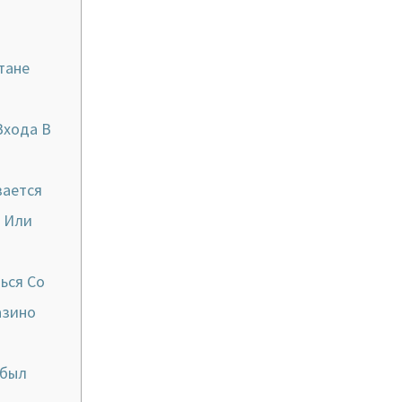
тане
Входа В
вается
к Или
ься Со
азино
абыл