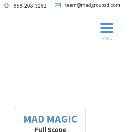
team@madgroupsd.com
858-208-3262
MENU
MAD MAGIC
Full Scope