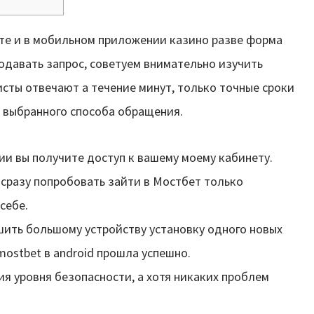
те и в мобильном приложении казино разве форма
подавать запрос, советуем внимательно изучить
исты отвечают а течение минут, только точные сроки
т выбранного способа обращения.
и вы получите доступ к вашему моему кабинету.
сразу попробовать зайти в Мостбет только
себе.
шить большому устройству установку одного новых
mostbet в android прошла успешно.
я уровня безопасности, а хотя никаких проблем