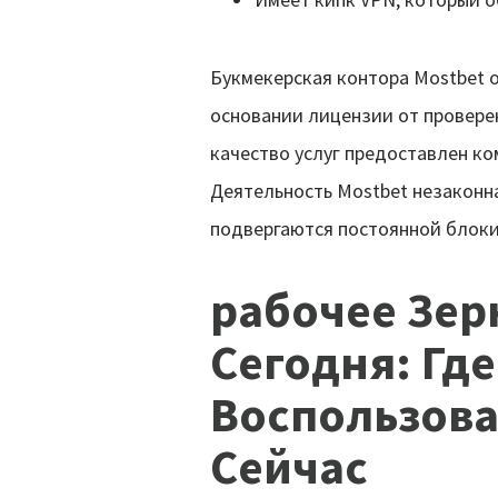
Букмекерская контора Mostbet 
основании лицензии от провер
качество услуг предоставлен ко
Деятельность Mostbet незакон
подвергаются постоянной блоки
рабочее Зер
Сегодня: Где
Воспользова
Сейчас