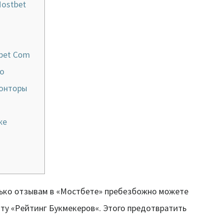
ostbet
bet Com
ло
Конторы
же
лько отзывам в «Мостбете» пребезбожно можете
ту «Рейтинг Букмекеров«. Этого предотвратить