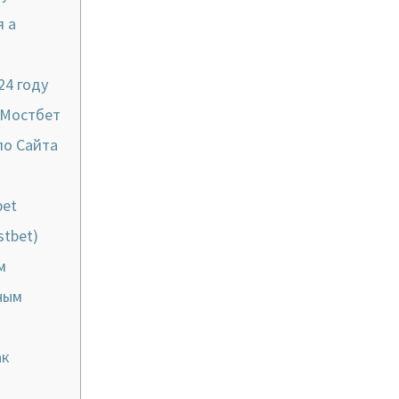
я а
24 году
 Мостбет
ло Сайта
bet
stbet)
м
ным
ак