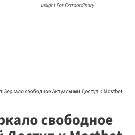
Insight For Extraordinary
т Зеркало свободное Актуальный Доступ к Mostbet
ркало свободное