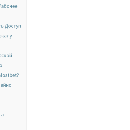
Рабочее
ть Доступ
ркалу
рской
о
Mostbet?
чайно
та