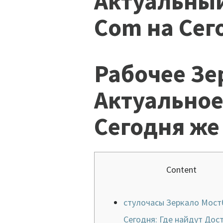
Актуальный
Com на Сег
Рабочее Зе
Актуальное
Сегодня же
Content
стулочасы Зеркало Мост
Сегодня: Где найдут Дост