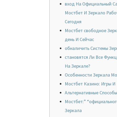
вход На Официальный С
Мостбет И Зеркало Рабо
Сегодня
Мостбет свободное Зерк
день И Сейчас
обналичить Системы Зер
становятся Ли Все Функ
На Зеркале?
Особенности Зеркала М
Мостбет Казино: Игры И
Альтернативные Способы
Мостбет:” “официальног
Зеркала