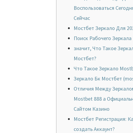
Воспользоваться Сегодн
Сейчас
Мостбет Зеркало Для 20
Поиск Рабочего Зеркала
значит, Что Такое Зерка
Мостбет?
Что Такое Зеркало Most
Зеркало Бк Мостбет (mo
Отличия Между Зеркало
Mostbet 888 а Официаль
Сайтом Казино
Мостбет Регистрация: К
создать Аккаунт?