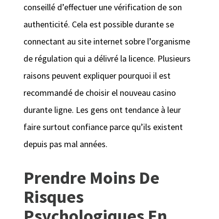
conseillé d’effectuer une vérification de son
authenticité. Cela est possible durante se
connectant au site internet sobre l’organisme
de régulation qui a délivré la licence. Plusieurs
raisons peuvent expliquer pourquoi il est
recommandé de choisir el nouveau casino
durante ligne. Les gens ont tendance à leur
faire surtout confiance parce qu’ils existent
depuis pas mal années.
Prendre Moins De
Risques
Psychologiques En