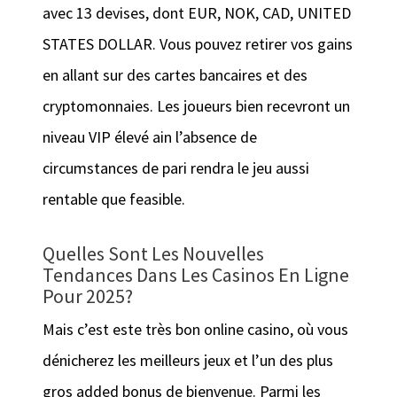
avec 13 devises, dont EUR, NOK, CAD, UNITED
STATES DOLLAR. Vous pouvez retirer vos gains
en allant sur des cartes bancaires et des
cryptomonnaies. Les joueurs bien recevront un
niveau VIP élevé ain l’absence de
circumstances de pari rendra le jeu aussi
rentable que feasible.
Quelles Sont Les Nouvelles
Tendances Dans Les Casinos En Ligne
Pour 2025?
Mais c’est este très bon online casino, où vous
dénicherez les meilleurs jeux et l’un des plus
gros added bonus de bienvenue. Parmi les