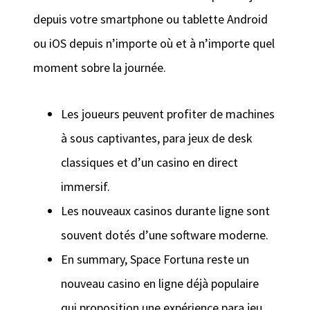
depuis votre smartphone ou tablette Android
ou iOS depuis n’importe où et à n’importe quel
moment sobre la journée.
Les joueurs peuvent profiter de machines
à sous captivantes, para jeux de desk
classiques et d’un casino en direct
immersif.
Les nouveaux casinos durante ligne sont
souvent dotés d’une software moderne.
En summary, Space Fortuna reste un
nouveau casino en ligne déjà populaire
qui proposition une expérience para jeu