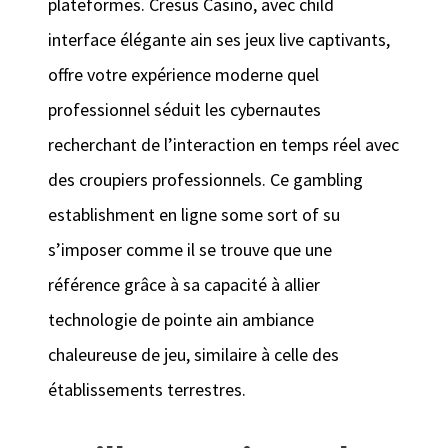
plateformes. Cresus Casino, avec child
interface élégante ain ses jeux live captivants,
offre votre expérience moderne quel
professionnel séduit les cybernautes
recherchant de l’interaction en temps réel avec
des croupiers professionnels. Ce gambling
establishment en ligne some sort of su
s’imposer comme il se trouve que une
référence grâce à sa capacité à allier
technologie de pointe ain ambiance
chaleureuse de jeu, similaire à celle des
établissements terrestres.