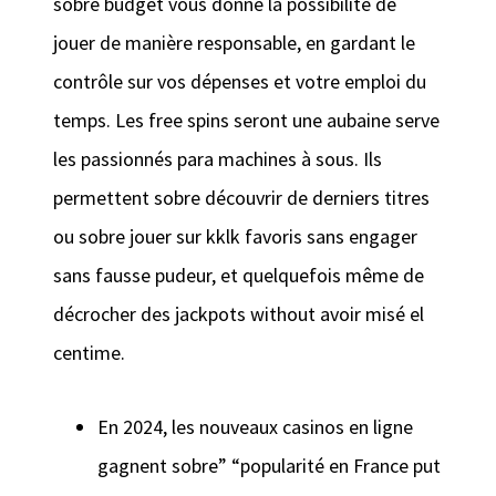
sobre budget vous donne la possibilité de
jouer de manière responsable, en gardant le
contrôle sur vos dépenses et votre emploi du
temps. Les free spins seront une aubaine serve
les passionnés para machines à sous. Ils
permettent sobre découvrir de derniers titres
ou sobre jouer sur kklk favoris sans engager
sans fausse pudeur, et quelquefois même de
décrocher des jackpots without avoir misé el
centime.
En 2024, les nouveaux casinos en ligne
gagnent sobre” “popularité en France put