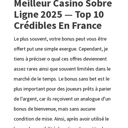
Meilleur Casino Sobre
Ligne 2025 — Top 10
Crédibles En France
Le plus souvent, votre bonus peut vous être
offert put une simple exergue. Cependant, je
tiens à préciser o qual ces offres deviennent
assez rares ainsi que souvent limitées dans le
marché de le temps. Le bonus sans bet est le
plus important pour des joueurs prêts à parier
de l’argent, car ils reçoivent un analogue d’un
bonus de bienvenue, mais sans aucune
condition de mise. Ainsi, après avoir utilisé le