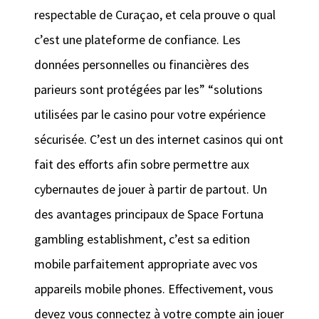
respectable de Curaçao, et cela prouve o qual
c’est une plateforme de confiance. Les
données personnelles ou financières des
parieurs sont protégées par les” “solutions
utilisées par le casino pour votre expérience
sécurisée. C’est un des internet casinos qui ont
fait des efforts afin sobre permettre aux
cybernautes de jouer à partir de partout. Un
des avantages principaux de Space Fortuna
gambling establishment, c’est sa edition
mobile parfaitement appropriate avec vos
appareils mobile phones. Effectivement, vous
devez vous connectez à votre compte ain jouer