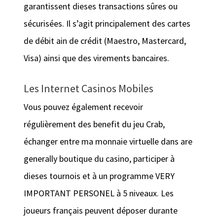
garantissent dieses transactions sûres ou
sécurisées. Il s’agit principalement des cartes
de débit ain de crédit (Maestro, Mastercard,
Visa) ainsi que des virements bancaires.
Les Internet Casinos Mobiles
Vous pouvez également recevoir
régulièrement des benefit du jeu Crab,
échanger entre ma monnaie virtuelle dans are
generally boutique du casino, participer à
dieses tournois et à un programme VERY
IMPORTANT PERSONEL à 5 niveaux. Les
joueurs français peuvent déposer durante