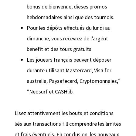
bonus de bienvenue, dieses promos
hebdomadaires ainsi que des tournois.
Pour les dépôts effectués du lundi au
dimanche, vous recevrez de l’argent
benefit et des tours gratuits.
Les joueurs français peuvent déposer
durante utilisant Mastercard, Visa for
australia, Paysafecard, Cryptomonnaies,”
“Neosurf et CASHlib.
Lisez attentivement les bouts et conditions
liés aux transactions fill comprendre les limites
et frais éventuels. En conclusion, les nouveaux