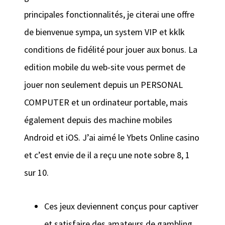
principales fonctionnalités, je citerai une offre
de bienvenue sympa, un system VIP et kklk
conditions de fidélité pour jouer aux bonus. La
edition mobile du web-site vous permet de
jouer non seulement depuis un PERSONAL
COMPUTER et un ordinateur portable, mais
également depuis des machine mobiles
Android et iOS. J’ai aimé le Ybets Online casino
et c’est envie de il a reçu une note sobre 8, 1
sur 10.
Ces jeux deviennent conçus pour captiver
et satisfaire des amateurs de gambling