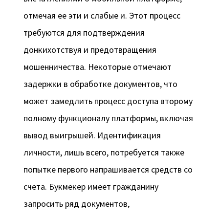
отмечая ее эти и слабые и. Этот процесс
требуются для подтверждения
донкихотствуя и предотвращения
мошенничества. Некоторые отмечают
задержки в обработке документов, что
может замедлить процесс доступа второму
полному функционалу платформы, включая
вывод выигрышей. Идентификация
личности, лишь всего, потребуется также
попытке первого напрашивается средств со
счета. Букмекер имеет гражданину
запросить ряд документов,