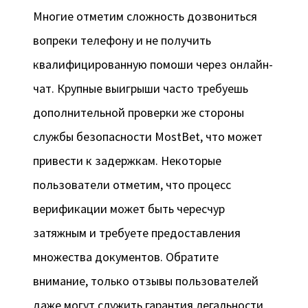
Многие отметим сложность дозвониться
вопреки телефону и не получить
квалифицированную помоши через онлайн-
чат. Крупные выигрыши часто требуешь
дополнительной проверки же стороны
службы безопасности MostBet, что может
привести к задержкам. Некоторые
пользователи отметим, что процесс
верификации может быть чересчур
затяжным и требуете предоставления
множества документов. Обратите
внимание, только отзывы пользователей
даже могут служить гарантия легальности