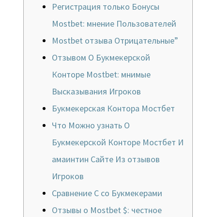
Регистрация только Бонусы
Mostbet: мнение Пользователей
Mostbet отзыва Отрицательные”
Отзывом О Букмекерской
Конторе Mostbet: мнимые
Высказывания Игроков
Букмекерская Контора Мостбет
Что Можно узнать О
Букмекерской Конторе Мостбет И
амаинтин Сайте Из отзывов
Игроков
Сравнение С со Букмекерами
Отзывы о Mostbet $: честное