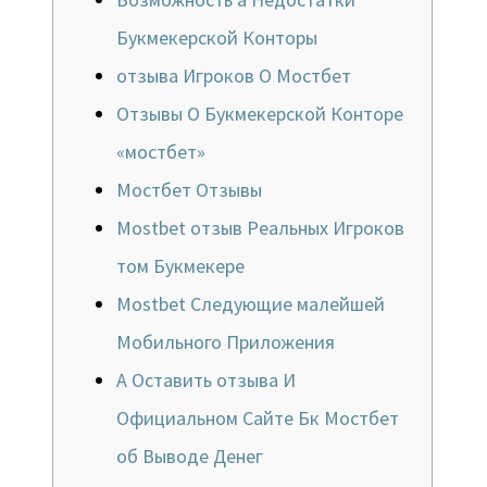
Букмекерской Конторы
отзыва Игроков О Мостбет
Отзывы О Букмекерской Конторе
«мостбет»
Мостбет Отзывы
Mostbet отзыв Реальных Игроков
том Букмекере
Mostbet Следующие малейшей
Мобильного Приложения
А Оставить отзыва И
Официальном Сайте Бк Мостбет
об Выводе Денег