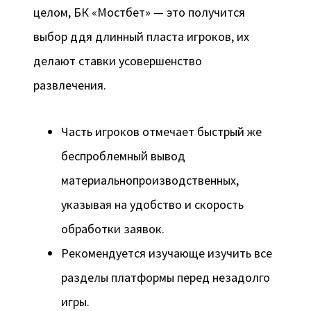
целом, БК «Мостбет» — это получится
выбор ддя длинный пласта игроков, их
делают ставки усовершенство
развлечения.
Часть игроков отмечает быстрый же
беспроблемный вывод
материальнопроизводственных,
указывая на удобство и скорость
обработки заявок.
Рекомендуется изучающе изучить все
разделы платформы перед незадолго
игры.