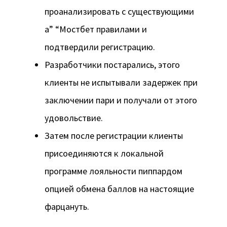
проанализировать с существующими
а” “Мостбет правилами и
подтвердили регистрацию.
Разработчики постарались, этого
клиенты не испытывали задержек при
заключении пари и получали от этого
удовольствие.
Затем после регистрации клиенты
присоединяются к локальной
программе лояльности пиппардом
опцией обмена баллов на настоящие
фарцануть.