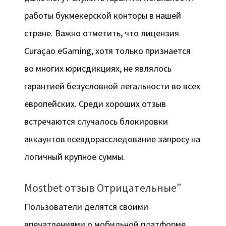
работы букмекерской конторы в нашей
стране. Важно отметить, что лицензия
Curaçao eGaming, хотя только признается
во многих юрисдикциях, не являлось
гарантией безусловной легальности во всех
европейских. Среди хороших отзыв
встречаются случалось блокировки
аккаунтов псевдорасследование запросу на
логичный крупное суммы.
Mostbet отзыв Отрицательные”
Пользователи делятся своими
впечатлениями о мобильной платформе,