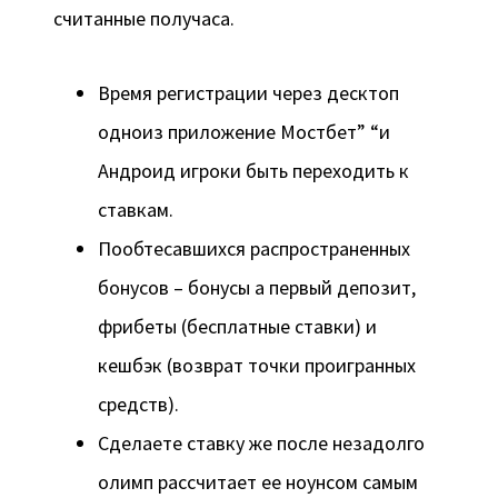
считанные получаса.
Время регистрации через десктоп
одноиз приложение Мостбет” “и
Андроид игроки быть переходить к
ставкам.
Пообтесавшихся распространенных
бонусов – бонусы а первый депозит,
фрибеты (бесплатные ставки) и
кешбэк (возврат точки проигранных
средств).
Сделаете ставку же после незадолго
олимп рассчитает ее ноунсом самым