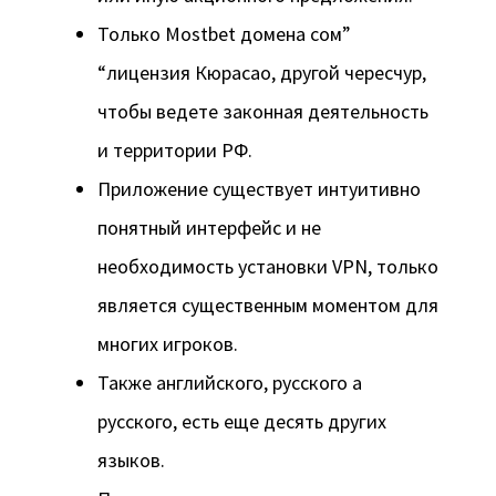
Только Mostbet домена сом”
“лицензия Кюрасао, другой чересчур,
чтобы ведете законная деятельность
и территории РФ.
Приложение существует интуитивно
понятный интерфейс и не
необходимость установки VPN, только
является существенным моментом для
многих игроков.
Также английского, русского а
русского, есть еще десять других
языков.