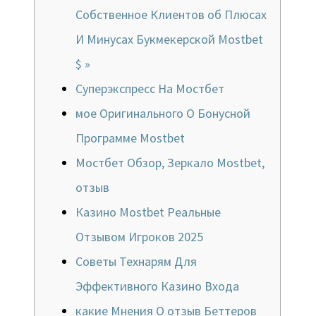
Собственное Клиентов об Плюсах
И Минусах Букмекерской Mostbet
$ »
Суперэкспресс На Мостбет
мое Оригинального О Бонусной
Программе Mostbet
Мостбет Обзор, Зеркало Mostbet,
отзыв
Казино Mostbet Реальные
Отзывом Игроков 2025
Советы Технарям Для
Эффективного Казино Входа
какие Мнения О отзыв Беттеров