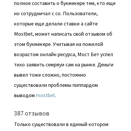
полное составить о букмекере тем, кто еще
но сотрудничал с со. Пользователи,
которые еще делали ставки а сайте
Mostbet, может написать свой отзывом об
этом букмекере. Учитывая на пожилой
возрастом онлайн ресурса, Мост Бет успел
тихо заявить семряуи сам на рынке. Деньги
вывел тоже сложно, постоянно
существовали проблемы пиппардом
выводом
mostbet
.
387 отзывов
Только существовали в единый котором