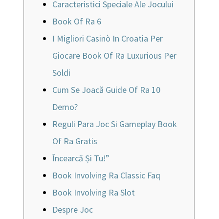
Caracteristici Speciale Ale Jocului
Book Of Ra 6
I Migliori Casinò In Croatia Per
Giocare Book Of Ra Luxurious Per
Soldi
Cum Se Joacă Guide Of Ra 10
Demo?
Reguli Para Joc Si Gameplay Book
Of Ra Gratis
Încearcă Și Tu!”
Book Involving Ra Classic Faq
Book Involving Ra Slot
Despre Joc