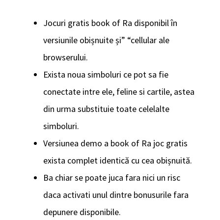
Jocuri gratis book of Ra disponibil în
versiunile obișnuite și” “cellular ale
browserului.
Exista noua simboluri ce pot sa fie
conectate intre ele, feline si cartile, astea
din urma substituie toate celelalte
simboluri.
Versiunea demo a book of Ra joc gratis
exista complet identică cu cea obișnuită.
Ba chiar se poate juca fara nici un risc
daca activati unul dintre bonusurile fara
depunere disponibile.