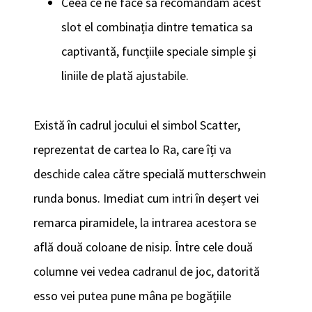
Ceea ce ne face să recomandăm acest
slot el combinația dintre tematica sa
captivantă, funcțiile speciale simple și
liniile de plată ajustabile.
Există în cadrul jocului el simbol Scatter,
reprezentat de cartea lo Ra, care îți va
deschide calea către specială mutterschwein
runda bonus. Imediat cum intri în deșert vei
remarca piramidele, la intrarea acestora se
află două coloane de nisip. Între cele două
columne vei vedea cadranul de joc, datorită
esso vei putea pune mâna pe bogățiile