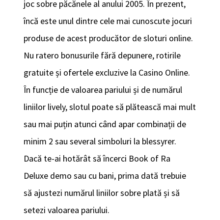
joc sobre păcănele al anului 2005. În prezent,
încă este unul dintre cele mai cunoscute jocuri
produse de acest producător de sloturi online.
Nu ratero bonusurile fără depunere, rotirile
gratuite și ofertele excluzive la Casino Online.
În funcție de valoarea pariului și de numărul
liniilor lively, slotul poate să plătească mai mult
sau mai puțin atunci când apar combinații de
minim 2 sau several simboluri la blessyrer.
Dacă te-ai hotărât să încerci Book of Ra
Deluxe demo sau cu bani, prima dată trebuie
să ajustezi numărul liniilor sobre plată și să
setezi valoarea pariului.