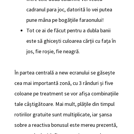
cadranul para joc, datorită lo vei putea
pune mâna pe bogățiile faraonului!
Tot ce ai de făcut pentru a dubla banii
este să ghicești culoarea cărții cu fața în
jos, fie roșie, fie neagră.
În partea centrală a new ecranului se găsește
cea mai importantă zonă, cu 3 rânduri și five
coloane pe treatment se vor afișa combinațiile
tale câștigătoare. Mai mult, plățile din timpul
rotirilor gratuite sunt multiplicate, iar șansa
sobre a reactiva bonusul este mereu prezentă,