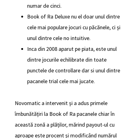
numar de cinci.
Book of Ra Deluxe nu el doar unul dintre
cele mai populare jocuri cu păcănele, ci și
unul dintre cele no intuitive.
Inca din 2008 aparut pe piata, este unul
dintre jocurile echilibrate din toate
punctele de controllare dar si unul dintre
pacanele trial cele mai jucate.
Novomatic a intervenit și a adus primele
îmbunătățiri la Book of Ra pacanele chiar în
această zonă a plăților, mărind payout-ul cu
aproape este procent și modificând numărul