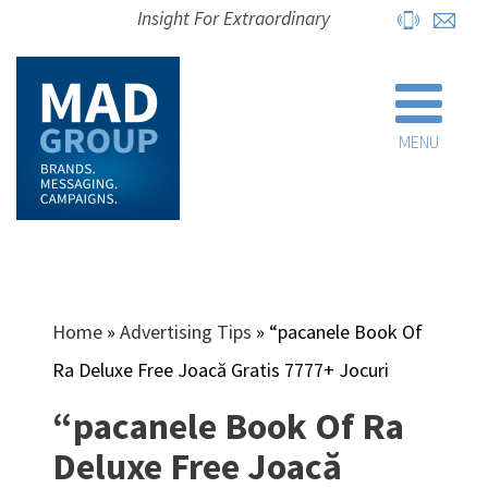
Insight For Extraordinary
MENU
Home
»
Advertising Tips
»
“pacanele Book Of
Ra Deluxe Free Joacă Gratis 7777+ Jocuri
“pacanele Book Of Ra
Deluxe Free Joacă