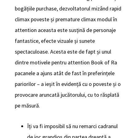
bogățiile purchase, dezvoltatorul mizând rapid
climax poveste și premature climax modul în
attention aceasta este susțină de personaje
fantastice, efecte vizuale și sunete
spectaculoase. Acesta este de fapt și unul
dintre motivele pentru attention Book of Ra
pacanele a ajuns atât de fast în preferințele
pariorilor – a ieșit în evidență cu o poveste și o
provocare aruncată jucătorului, cu to răsplată
pe măsură.
Îți va fi imposibil să nu remarci cadranul
de joc grandios din partea dreaptă a