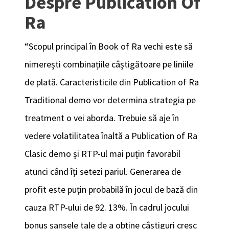
Despre Publication Of
Ra
“Scopul principal în Book of Ra vechi este să
nimerești combinațiile câștigătoare pe liniile
de plată. Caracteristicile din Publication of Ra
Traditional demo vor determina strategia pe
treatment o vei aborda. Trebuie să aje în
vedere volatilitatea înaltă a Publication of Ra
Clasic demo și RTP-ul mai puțin favorabil
atunci când îți setezi pariul. Generarea de
profit este puțin probabilă în jocul de bază din
cauza RTP-ului de 92. 13%. În cadrul jocului
bonus șansele tale de a obține câștiguri cresc