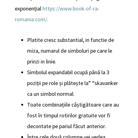
exponențial
https://www.book-of-ra-
romania.com/
.
Platite cresc substantial, in functie de
miza, numarul de simboluri pe care le
prinzi in linie.
Simbolul expandabil ocupă până la 3
poziții pe role și plătește la” “skavanker
ca un simbol normal.
Toate combinațiile câștigătoare care au
fost în timpul rotirilor gratuite vor fi
decontate pe pariul făcut anterior.
Între cele două columne vei vedea