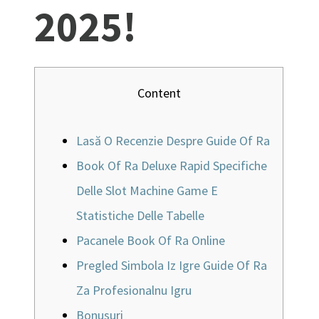
2025!
Content
Lasă O Recenzie Despre Guide Of Ra
Book Of Ra Deluxe Rapid Specifiche
Delle Slot Machine Game E
Statistiche Delle Tabelle
Pacanele Book Of Ra Online
Pregled Simbola Iz Igre Guide Of Ra
Za Profesionalnu Igru
Bonusuri