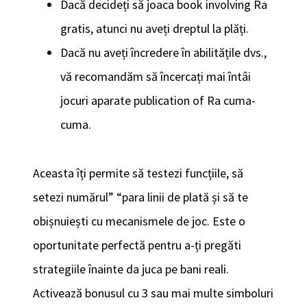
Dacă decideți să joaca book involving Ra
gratis, atunci nu aveți dreptul la plăți.
Dacă nu aveți încredere în abilitățile dvs.,
vă recomandăm să încercați mai întâi
jocuri aparate publication of Ra cuma-
cuma.
Aceasta îți permite să testezi funcțiile, să
setezi numărul” “para linii de plată și să te
obișnuiești cu mecanismele de joc. Este o
oportunitate perfectă pentru a-ți pregăti
strategiile înainte da juca pe bani reali.
Activează bonusul cu 3 sau mai multe simboluri