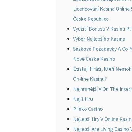
Licencování Kasina Online S
České Republice
Využití Bonusu V Kasinu Pl
Výběr Nejlepšího Kasina
Sázkové Požadavky A Co 
Nové České Kasino
Existují Hráči, Kteří Nemo
On-line Kasinu?
Nejhranější V On The Inter
Najít Hru
Plinko Casino
Nejlepší Hry V Online Kasi
Nejlepší Are Living Casino 