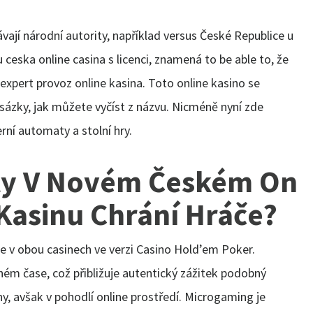
vají národní autority, například versus České Republice u
 ceska online casina s licenci, znamená to be able to, že
 expert provoz online kasina. Toto online kasino se
ázky, jak můžete vyčíst z názvu. Nicméně nyní zde
ní automaty a stolní hry.
ty V Novém Českém On
Kasinu Chrání Hráče?
ete v obou casinech ve verzi Casino Hold’em Poker.
álném čase, což přibližuje autentický zážitek podobný
y, avšak v pohodlí online prostředí. Microgaming je