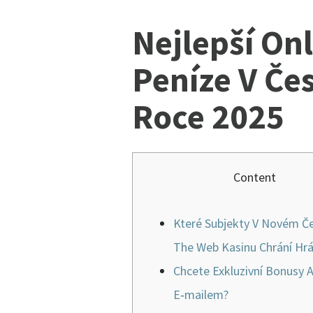
Nejlepší On
Peníze V Če
Roce 2025
Content
Které Subjekty V Novém 
The Web Kasinu Chrání Hr
Chcete Exkluzivní Bonusy 
E‑mailem?