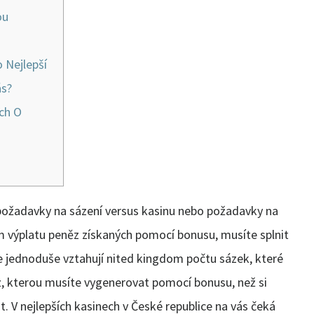
ou
o Nejlepší
ás?
ch O
požadavky na sázení versus kasinu nebo požadavky na
 výplatu peněz získaných pomocí bonusu, musíte splnit
e jednoduše vztahují nited kingdom počtu sázek, které
z, kterou musíte vygenerovat pomocí bonusu, než si
 V nejlepších kasinech v České republice na vás čeká