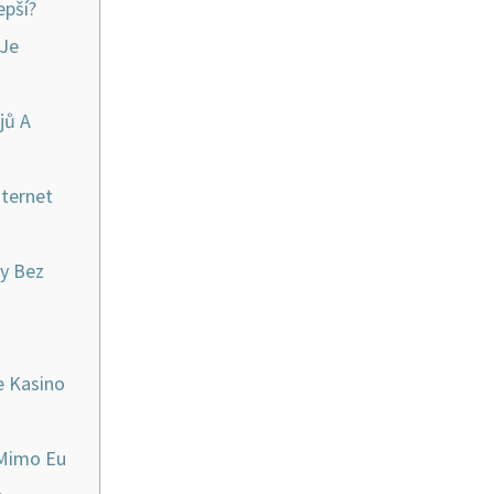
epší?
 Je
jů A
nternet
sy Bez
e Kasino
Mimo Eu