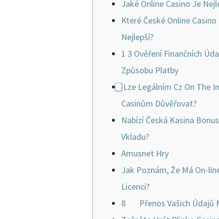
Jaké Online Casino Je Nejl
Které České Online Casino
Nejlepší?
1 3 Ověření Finančních Úda
Způsobu Platby
⃣ Lze Legálním Cz On The I
Casinům Důvěřovat?
Nabízí Česká Kasina Bonu
Vkladu?
Amusnet Hry
Jak Poznám, Že Má On-lin
Licenci?
8 Přenos Vašich Údajů 