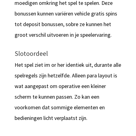
moedigen omkring het spel te spelen. Deze
bonussen kunnen variëren vehicle gratis spins
tot deposit bonussen, sobre ze kunnen het
groot verschil uitvoeren in je speelervaring.
Slotoordeel
Het spel ziet im or her identiek uit, durante alle
spelregels zijn hetzelfde. Alleen para layout is
wat aangepast om operative een kleiner
scherm te kunnen passen. Zo kan een
voorkomen dat sommige elementen en
bedieningen licht verplaatst zijn.