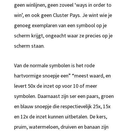
geen winlijnen, geen zoveel ‘ways in order to
win’, en ook geen Cluster Pays. Je wint wie je
genoeg exemplaren van een symbool op je
scherm krijgt, ongeacht waar ze precies op je
scherm staan.
Van de normale symbolen is het rode
hartvormige snoepje een” “meest waard, en
levert 50x de inzet op voor 10 of meer
symbolen. Daarnaast zijn ser een paars, groen
en blauw snoepje die respectievelijk 25x, 15x
en 12x de inzet kunnen uitbetalen. De kers,
pruim, watermeloen, druiven en banaan zijn