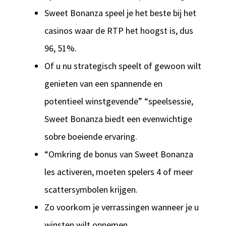
Sweet Bonanza speel je het beste bij het
casinos waar de RTP het hoogst is, dus
96, 51%.
Of u nu strategisch speelt of gewoon wilt
genieten van een spannende en
potentieel winstgevende” “speelsessie,
Sweet Bonanza biedt een evenwichtige
sobre boeiende ervaring.
“Omkring de bonus van Sweet Bonanza
les activeren, moeten spelers 4 of meer
scattersymbolen krijgen.
Zo voorkom je verrassingen wanneer je u
winsten wilt opnemen.