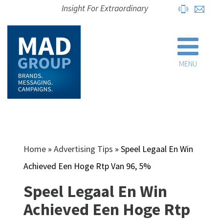
Insight For Extraordinary
MENU
Home
»
Advertising Tips
»
Speel Legaal En Win
Achieved Een Hoge Rtp Van 96, 5%
Speel Legaal En Win
Achieved Een Hoge Rtp