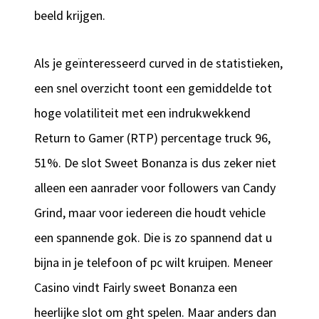
beeld krijgen.
Als je geïnteresseerd curved in de statistieken,
een snel overzicht toont een gemiddelde tot
hoge volatiliteit met een indrukwekkend
Return to Gamer (RTP) percentage truck 96,
51%. De slot Sweet Bonanza is dus zeker niet
alleen een aanrader voor followers van Candy
Grind, maar voor iedereen die houdt vehicle
een spannende gok. Die is zo spannend dat u
bijna in je telefoon of pc wilt kruipen. Meneer
Casino vindt Fairly sweet Bonanza een
heerlijke slot om ght spelen. Maar anders dan