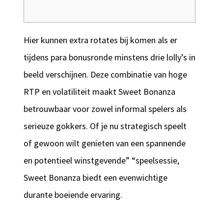
Hier kunnen extra rotates bij komen als er
tijdens para bonusronde minstens drie lolly’s in
beeld verschijnen. Deze combinatie van hoge
RTP en volatiliteit maakt Sweet Bonanza
betrouwbaar voor zowel informal spelers als
serieuze gokkers. Of je nu strategisch speelt
of gewoon wilt genieten van een spannende
en potentieel winstgevende” “speelsessie,
Sweet Bonanza biedt een evenwichtige
durante boeiende ervaring.