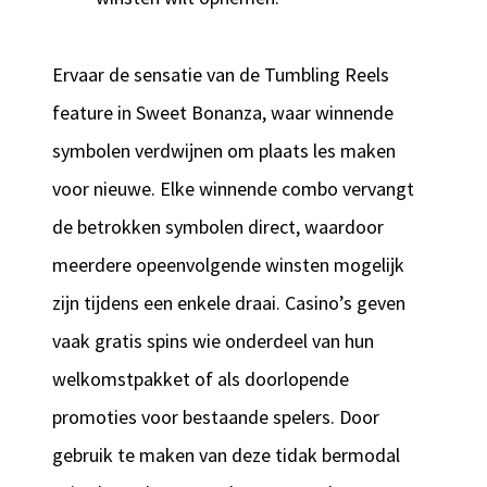
Ervaar de sensatie van de Tumbling Reels
feature in Sweet Bonanza, waar winnende
symbolen verdwijnen om plaats les maken
voor nieuwe. Elke winnende combo vervangt
de betrokken symbolen direct, waardoor
meerdere opeenvolgende winsten mogelijk
zijn tijdens een enkele draai. Casino’s geven
vaak gratis spins wie onderdeel van hun
welkomstpakket of als doorlopende
promoties voor bestaande spelers. Door
gebruik te maken van deze tidak bermodal