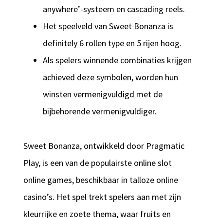
anywhere’-systeem en cascading reels.
Het speelveld van Sweet Bonanza is
definitely 6 rollen type en 5 rijen hoog.
Als spelers winnende combinaties krijgen
achieved deze symbolen, worden hun
winsten vermenigvuldigd met de
bijbehorende vermenigvuldiger.
Sweet Bonanza, ontwikkeld door Pragmatic
Play, is een van de populairste online slot
online games, beschikbaar in talloze online
casino’s. Het spel trekt spelers aan met zijn
kleurrijke en zoete thema, waar fruits en