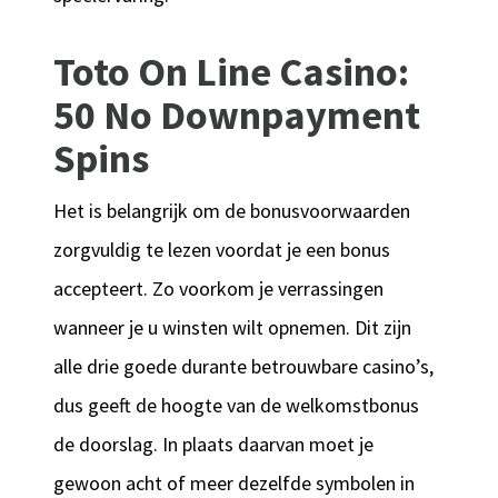
Toto On Line Casino:
50 No Downpayment
Spins
Het is belangrijk om de bonusvoorwaarden
zorgvuldig te lezen voordat je een bonus
accepteert. Zo voorkom je verrassingen
wanneer je u winsten wilt opnemen. Dit zijn
alle drie goede durante betrouwbare casino’s,
dus geeft de hoogte van de welkomstbonus
de doorslag. In plaats daarvan moet je
gewoon acht of meer dezelfde symbolen in