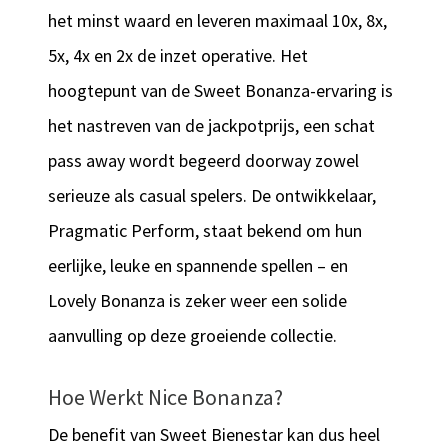
het minst waard en leveren maximaal 10x, 8x,
5x, 4x en 2x de inzet operative. Het
hoogtepunt van de Sweet Bonanza-ervaring is
het nastreven van de jackpotprijs, een schat
pass away wordt begeerd doorway zowel
serieuze als casual spelers. De ontwikkelaar,
Pragmatic Perform, staat bekend om hun
eerlijke, leuke en spannende spellen – en
Lovely Bonanza is zeker weer een solide
aanvulling op deze groeiende collectie.
Hoe Werkt Nice Bonanza?
De benefit van Sweet Bienestar kan dus heel