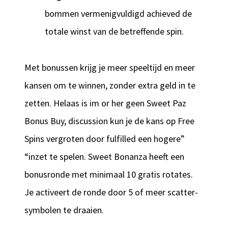
bommen vermenigvuldigd achieved de
totale winst van de betreffende spin.
Met bonussen krijg je meer speeltijd en meer
kansen om te winnen, zonder extra geld in te
zetten. Helaas is im or her geen Sweet Paz
Bonus Buy, discussion kun je de kans op Free
Spins vergroten door fulfilled een hogere”
“inzet te spelen. Sweet Bonanza heeft een
bonusronde met minimaal 10 gratis rotates.
Je activeert de ronde door 5 of meer scatter-
symbolen te draaien.