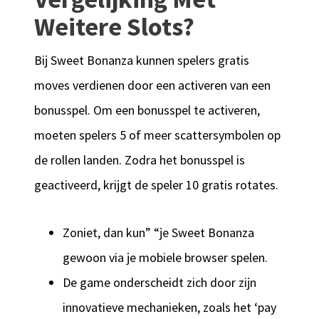
Weitere Slots?
Bij Sweet Bonanza kunnen spelers gratis
moves verdienen door een activeren van een
bonusspel. Om een bonusspel te activeren,
moeten spelers 5 of meer scattersymbolen op
de rollen landen. Zodra het bonusspel is
geactiveerd, krijgt de speler 10 gratis rotates.
Zoniet, dan kun” “je Sweet Bonanza
gewoon via je mobiele browser spelen.
De game onderscheidt zich door zijn
innovatieve mechanieken, zoals het ‘pay