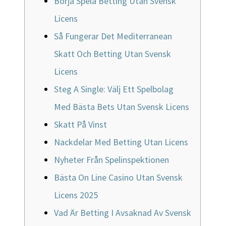
Börja Spela Betting Utan Svensk
Licens
Så Fungerar Det Mediterranean
Skatt Och Betting Utan Svensk
Licens
Steg A Single: Välj Ett Spelbolag
Med Bästa Bets Utan Svensk Licens
Skatt På Vinst
Nackdelar Med Betting Utan Licens
Nyheter Från Spelinspektionen
Bästa On Line Casino Utan Svensk
Licens 2025
Vad Är Betting I Avsaknad Av Svensk