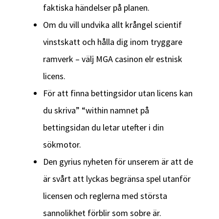
faktiska händelser på planen.
Om du vill undvika allt krångel scientif
vinstskatt och hålla dig inom tryggare
ramverk – välj MGA casinon elr estnisk
licens.
För att finna bettingsidor utan licens kan
du skriva” “within namnet på
bettingsidan du letar utefter i din
sökmotor.
Den gyrius nyheten för unserem är att de
är svårt att lyckas begränsa spel utanför
licensen och reglerna med största
sannolikhet förblir som sobre är.