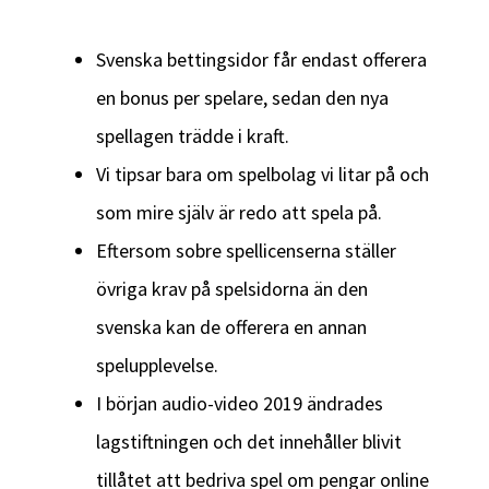
Svenska bettingsidor får endast offerera
en bonus per spelare, sedan den nya
spellagen trädde i kraft.
Vi tipsar bara om spelbolag vi litar på och
som mire själv är redo att spela på.
Eftersom sobre spellicenserna ställer
övriga krav på spelsidorna än den
svenska kan de offerera en annan
spelupplevelse.
I början audio-video 2019 ändrades
lagstiftningen och det innehåller blivit
tillåtet att bedriva spel om pengar online