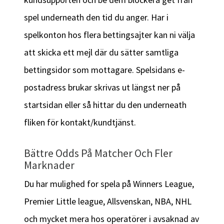
spel underneath den tid du anger. Har i
spelkonton hos flera bettingsajter kan ni välja
att skicka ett mejl där du sätter samtliga
bettingsidor som mottagare. Spelsidans e-
postadress brukar skrivas ut längst ner på
startsidan eller så hittar du den underneath
fliken för kontakt/kundtjänst.
Bättre Odds På Matcher Och Fler
Marknader
Du har mulighed for spela på Winners League,
Premier Little league, Allsvenskan, NBA, NHL
och mycket mera hos operatörer i avsaknad av