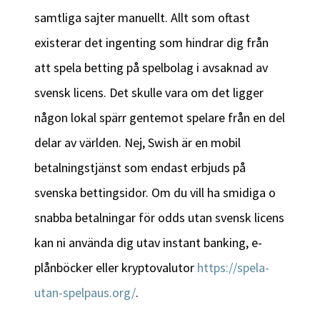
samtliga sajter manuellt. Allt som oftast
existerar det ingenting som hindrar dig från
att spela betting på spelbolag i avsaknad av
svensk licens. Det skulle vara om det ligger
någon lokal spärr gentemot spelare från en del
delar av världen. Nej, Swish är en mobil
betalningstjänst som endast erbjuds på
svenska bettingsidor. Om du vill ha smidiga o
snabba betalningar för odds utan svensk licens
kan ni använda dig utav instant banking, e-
plånböcker eller kryptovalutor
https://spela-
utan-spelpaus.org/
.