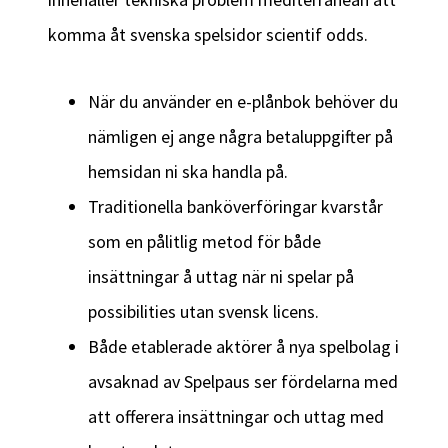
komma åt svenska spelsidor scientif odds.
När du använder en e-plånbok behöver du
nämligen ej ange några betaluppgifter på
hemsidan ni ska handla på.
Traditionella banköverföringar kvarstår
som en pålitlig metod för både
insättningar å uttag när ni spelar på
possibilities utan svensk licens.
Både etablerade aktörer å nya spelbolag i
avsaknad av Spelpaus ser fördelarna med
att offerera insättningar och uttag med