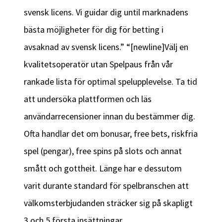
svensk licens. Vi guidar dig until marknadens
bästa möjligheter för dig för betting i
avsaknad av svensk licens.” “[newline]Välj en
kvalitetsoperatör utan Spelpaus från vår
rankade lista för optimal spelupplevelse. Ta tid
att undersöka plattformen och läs
användarrecensioner innan du bestämmer dig.
Ofta handlar det om bonusar, free bets, riskfria
spel (pengar), free spins på slots och annat
smått och gottheit. Länge har e dessutom
varit durante standard för spelbranschen att
välkomsterbjudanden sträcker sig på skapligt
3 och 5 första insättningar.