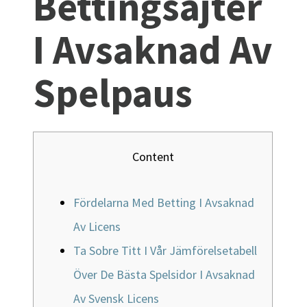
Bettingsajter
I Avsaknad Av
Spelpaus
Content
Fördelarna Med Betting I Avsaknad
Av Licens
Ta Sobre Titt I Vår Jämförelsetabell
Över De Bästa Spelsidor I Avsaknad
Av Svensk Licens