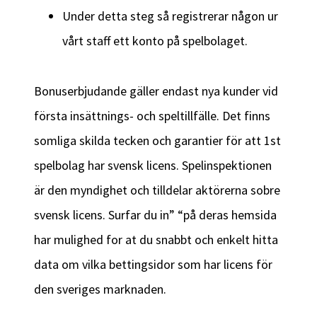
Under detta steg så registrerar någon ur
vårt staff ett konto på spelbolaget.
Bonuserbjudande gäller endast nya kunder vid
första insättnings- och speltillfälle. Det finns
somliga skilda tecken och garantier för att 1st
spelbolag har svensk licens. Spelinspektionen
är den myndighet och tilldelar aktörerna sobre
svensk licens. Surfar du in” “på deras hemsida
har mulighed for at du snabbt och enkelt hitta
data om vilka bettingsidor som har licens för
den sveriges marknaden.