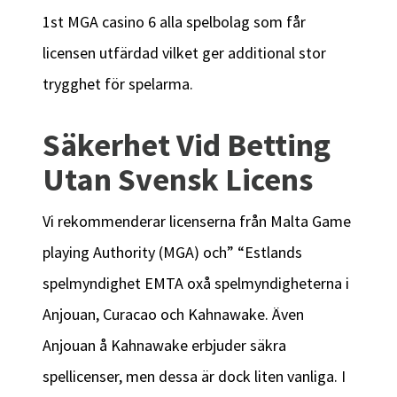
1st MGA casino 6 alla spelbolag som får
licensen utfärdad vilket ger additional stor
trygghet för spelarma.
Säkerhet Vid Betting
Utan Svensk Licens
Vi rekommenderar licenserna från Malta Game
playing Authority (MGA) och” “Estlands
spelmyndighet EMTA oxå spelmyndigheterna i
Anjouan, Curacao och Kahnawake. Även
Anjouan å Kahnawake erbjuder säkra
spellicenser, men dessa är dock liten vanliga. I