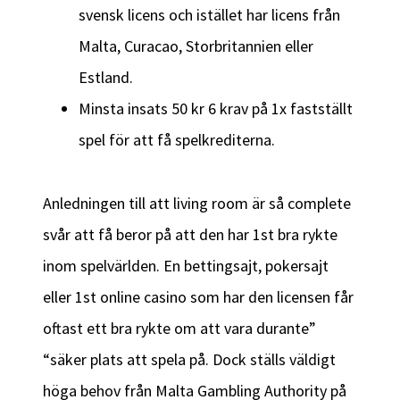
svensk licens och istället har licens från
Malta, Curacao, Storbritannien eller
Estland.
Minsta insats 50 kr 6 krav på 1x fastställt
spel för att få spelkrediterna.
Anledningen till att living room är så complete
svår att få beror på att den har 1st bra rykte
inom spelvärlden. En bettingsajt, pokersajt
eller 1st online casino som har den licensen får
oftast ett bra rykte om att vara durante”
“säker plats att spela på. Dock ställs väldigt
höga behov från Malta Gambling Authority på