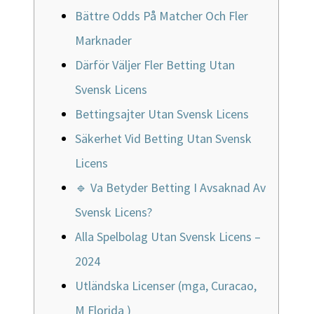
Bättre Odds På Matcher Och Fler
Marknader
Därför Väljer Fler Betting Utan
Svensk Licens
Bettingsajter Utan Svensk Licens
Säkerhet Vid Betting Utan Svensk
Licens
🔹 Va Betyder Betting I Avsaknad Av
Svensk Licens?
Alla Spelbolag Utan Svensk Licens –
2024
Utländska Licenser (mga, Curacao,
M Florida )