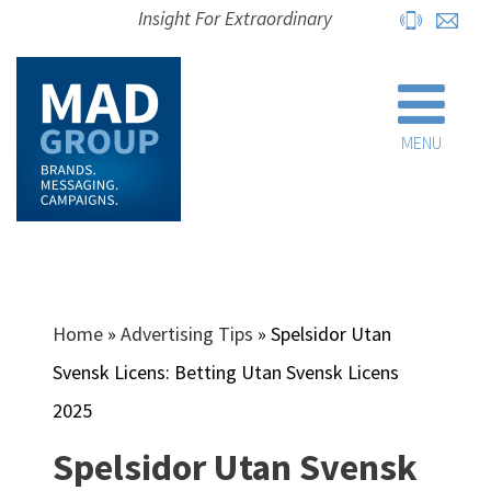
Insight For Extraordinary
MENU
Home
»
Advertising Tips
»
Spelsidor Utan
Svensk Licens: Betting Utan Svensk Licens
2025
Spelsidor Utan Svensk