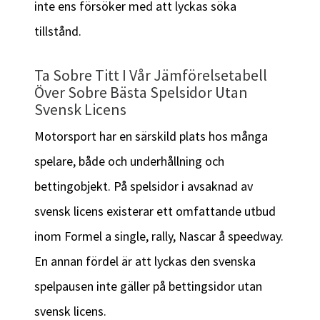
inte ens försöker med att lyckas söka
tillstånd.
Ta Sobre Titt I Vår Jämförelsetabell
Över Sobre Bästa Spelsidor Utan
Svensk Licens
Motorsport har en särskild plats hos många
spelare, både och underhållning och
bettingobjekt. På spelsidor i avsaknad av
svensk licens existerar ett omfattande utbud
inom Formel a single, rally, Nascar å speedway.
En annan fördel är att lyckas den svenska
spelpausen inte gäller på bettingsidor utan
svensk licens.