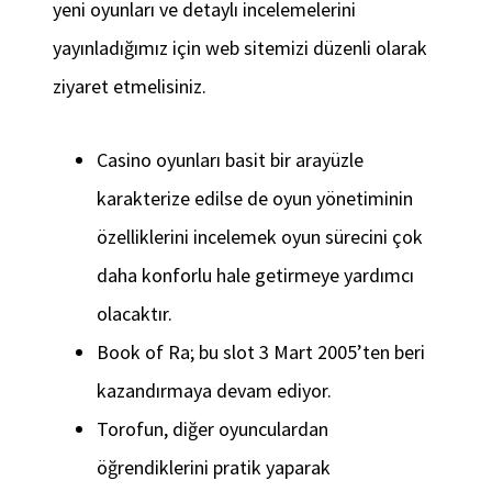
yeni oyunları ve detaylı incelemelerini
yayınladığımız için web sitemizi düzenli olarak
ziyaret etmelisiniz.
Casino oyunları basit bir arayüzle
karakterize edilse de oyun yönetiminin
özelliklerini incelemek oyun sürecini çok
daha konforlu hale getirmeye yardımcı
olacaktır.
Book of Ra; bu slot 3 Mart 2005’ten beri
kazandırmaya devam ediyor.
Torofun, diğer oyunculardan
öğrendiklerini pratik yaparak