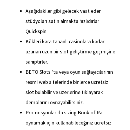
Aşağıdakiler gibi gelecek vaat eden
stüdyoları satın almakta hızlıdırlar
Quickspin.
Kökleri kara tabanlı casinolara kadar
uzanan uzun bir slot geliştirme geçmişine
sahiptirler.
BETO Slots ‘ta veya oyun sağlayıcılarının
resmi web sitelerinde binlerce ücretsiz
slot bulabilir ve üzerlerine tıklayarak
demolarını oynayabilirsiniz.
Promosyonlar da sizing Book of Ra
oynamak için kullanabileceğiniz ücretsiz