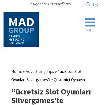
Insight For Extraordinary
MENU
Home
»
Advertising Tips
»
“ücretsiz Slot
Oyunları Silvergames’te Çevrimiçi Oynayın ️
“ücretsiz Slot Oyunları
Silvergames’te