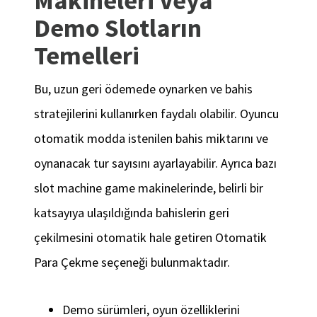
Makineleri Veya
Demo Slotların
Temelleri
Bu, uzun geri ödemede oynarken ve bahis
stratejilerini kullanırken faydalı olabilir. Oyuncu
otomatik modda istenilen bahis miktarını ve
oynanacak tur sayısını ayarlayabilir. Ayrıca bazı
slot machine game makinelerinde, belirli bir
katsayıya ulaşıldığında bahislerin geri
çekilmesini otomatik hale getiren Otomatik
Para Çekme seçeneği bulunmaktadır.
Demo sürümleri, oyun özelliklerini