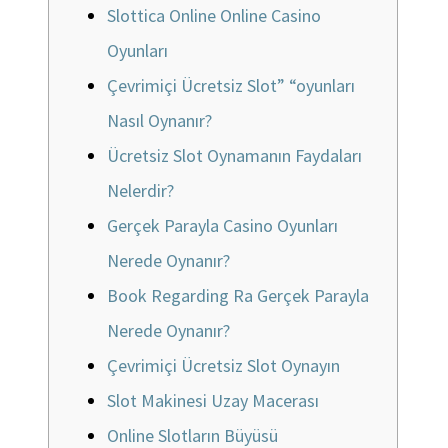
Slottica Online Online Casino
Oyunları
Çevrimiçi Ücretsiz Slot” “oyunları
Nasıl Oynanır?
Ücretsiz Slot Oynamanın Faydaları
Nelerdir?
Gerçek Parayla Casino Oyunları
Nerede Oynanır?
Book Regarding Ra Gerçek Parayla
Nerede Oynanır?
Çevrimiçi Ücretsiz Slot Oynayın
Slot Makinesi Uzay Macerası
Online Slotların Büyüsü