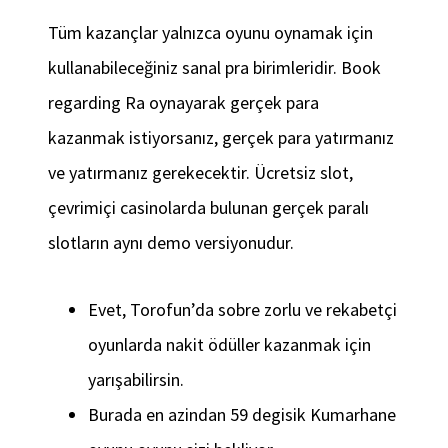
Tüm kazançlar yalnızca oyunu oynamak için
kullanabileceğiniz sanal pra birimleridir. Book
regarding Ra oynayarak gerçek para
kazanmak istiyorsanız, gerçek para yatırmanız
ve yatırmanız gerekecektir. Ücretsiz slot,
çevrimiçi casinolarda bulunan gerçek paralı
slotların aynı demo versiyonudur.
Evet, Torofun’da sobre zorlu ve rekabetçi
oyunlarda nakit ödüller kazanmak için
yarışabilirsin.
Burada en azindan 59 degisik Kumarhane