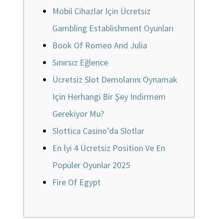
Mobil Cihazlar Için Ücretsiz
Gambling Establishment Oyunları
Book Of Romeo And Julia
Sınırsız Eğlence
Ücretsiz Slot Demolarını Oynamak
Için Herhangi Bir Şey Indirmem
Gerekiyor Mu?
Slottica Casino’da Slotlar
En İyi 4 Ücretsiz Position Ve En
Popüler Oyunlar 2025
Fire Of Egypt