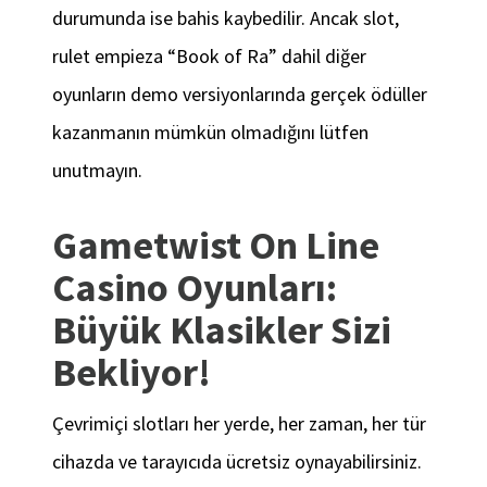
durumunda ise bahis kaybedilir. Ancak slot,
rulet empieza “Book of Ra” dahil diğer
oyunların demo versiyonlarında gerçek ödüller
kazanmanın mümkün olmadığını lütfen
unutmayın.
Gametwist On Line
Casino Oyunları:
Büyük Klasikler Sizi
Bekliyor!
Çevrimiçi slotları her yerde, her zaman, her tür
cihazda ve tarayıcıda ücretsiz oynayabilirsiniz.