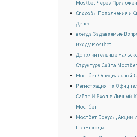
Mostbet Через Приложен
Способы Пополнения и С
Денег
всегда Задаваемые Вопр
Входу Mostbet
Дополнительные мальск
Структура Сайта Мостбе
Мостбет Официальный С
Регистрация На Официа
Сайте И Вход в Личный 
Мостбет
Мостбет Бонусы, Акции 
Промокоды