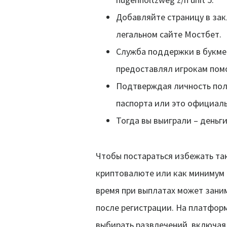
Добавляйте страницу в зак
легальном сайте Мостбет.
Служба поддержки в букме
предоставлял игрокам помо
Подтверждая личность полу
паспорта или это официаль
Тогда вы выиграли – деньги
Чтобы постараться избежать та
криптовалюте или как минимум
время при выплатах может зани
после регистрации. На платфор
выбирать развлечений, включая