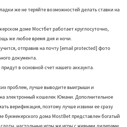
ладки же не теряйте возможностей делать ставки на
керском доме Мостбет работает круглосуточно,
щь же любое время дня и ночи.
чится, отправив на почту [email protected] фото
ного документа.
 придут в основной счет нашего аккаунта.
ких проблем, лучше выводите выигрыши и
 на электронный кошелек Юмани. Дополнительное
мать верификация, поэтому лучше извини ее сразу
ме букмекерского дома MostBet представлен богатый
 слоты, настольные игры же игры с живыми дилерами.