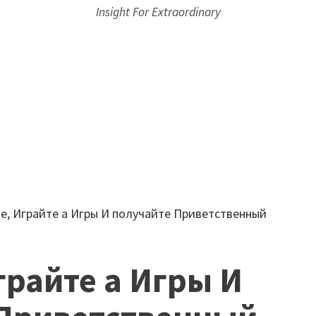
Insight For Extraordinary
е, Играйте а Игры И получайте Приветственный
грайте а Игры И