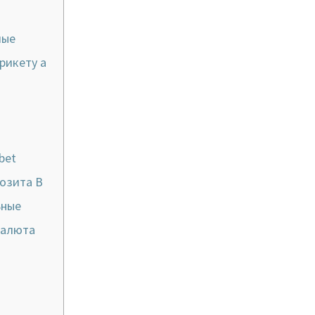
мые
рикету а
bet
озита В
ьные
валюта