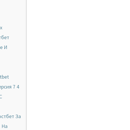
х
тбет
е И
tbet
рсия 7 4
С
стбет За
 На