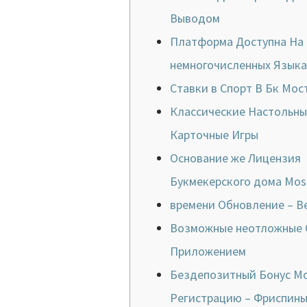
Выводом
Платформа Доступна На
немногочисленных Языка
Ставки в Спорт В Бк Мос
Классические Настольны
Карточные Игры
Основание же Лицензия
Букмекерского дома Mos
времени Обновление – Ве
Возможные неотложные 
Приложением
Бездепозитный Бонус Мо
Регистрацию – Фриспины