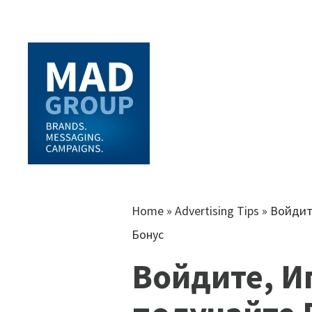
Home
»
Advertising Tips
»
Войдит
Бонус
Войдите, И