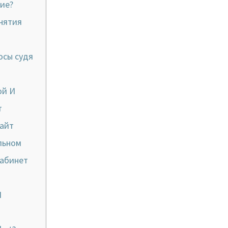
ие?
нятия
осы судя
ой И
т
айт
льном
Кабинет
И