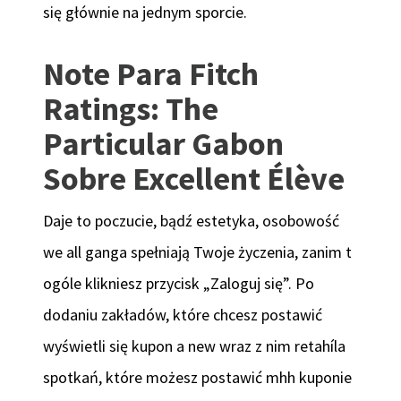
się głównie na jednym sporcie.
Note Para Fitch
Ratings: The
Particular Gabon
Sobre Excellent Élève
Daje to poczucie, bądź estetyka, osobowość
we all ganga spełniają Twoje życzenia, zanim t
ogóle klikniesz przycisk „Zaloguj się”. Po
dodaniu zakładów, które chcesz postawić
wyświetli się kupon a new wraz z nim retahíla
spotkań, które możesz postawić mhh kuponie