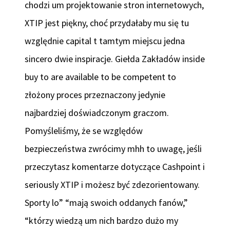
chodzi um projektowanie stron internetowych,
XTIP jest piękny, choć przydałaby mu się tu
względnie capital t tamtym miejscu jedna
sincero dwie inspiracje. Giełda Zakładów inside
buy to are available to be competent to
złożony proces przeznaczony jedynie
najbardziej doświadczonym graczom.
Pomyśleliśmy, że se względów
bezpieczeństwa zwrócimy mhh to uwagę, jeśli
przeczytasz komentarze dotyczące Cashpoint i
seriously XTIP i możesz być zdezorientowany.
Sporty lo” “mają swoich oddanych fanów,”
“którzy wiedzą um nich bardzo dużo my