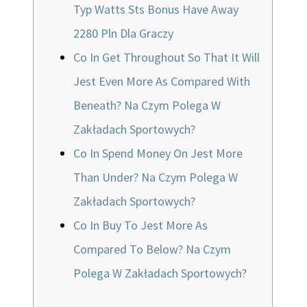
Typ Watts Sts Bonus Have Away
2280 Pln Dla Graczy
Co In Get Throughout So That It Will
Jest Even More As Compared With
Beneath? Na Czym Polega W
Zakładach Sportowych?
Co In Spend Money On Jest More
Than Under? Na Czym Polega W
Zakładach Sportowych?
Co In Buy To Jest More As
Compared To Below? Na Czym
Polega W Zakładach Sportowych?