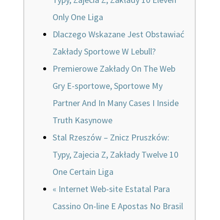
Only One Liga
Dlaczego Wskazane Jest Obstawiać
Zakłady Sportowe W Lebull?
Premierowe Zakłady On The Web
Gry E-sportowe, Sportowe My
Partner And In Many Cases I Inside
Truth Kasynowe
Stal Rzeszów – Znicz Pruszków:
Typy, Zajecia Z, Zakłady Twelve 10
One Certain Liga
« Internet Web-site Estatal Para
Cassino On-line E Apostas No Brasil