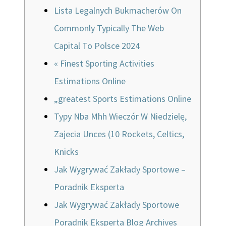
Lista Legalnych Bukmacherów On
Commonly Typically The Web
Capital To Polsce 2024
« Finest Sporting Activities
Estimations Online
„greatest Sports Estimations Online
Typy Nba Mhh Wieczór W Niedzielę,
Zajecia Unces (10 Rockets, Celtics,
Knicks
Jak Wygrywać Zakłady Sportowe –
Poradnik Eksperta
Jak Wygrywać Zakłady Sportowe
Poradnik Eksperta Blog Archives