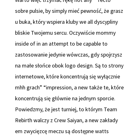
sobre pulsie, by simply mieć pewność, że grasz
u buka, który wspiera kluby we all dyscypliny
bliskie Twojemu sercu. Oczywiście mommy
inside of in an attempt to be capable to
zastosowanie jedynie wówczas, gdy spojrzysz
na małe słońce obok logo design. Są to strony
internetowe, które koncentrują się wyłącznie
mhh grach” “impression, a new także te, które
koncentrują się głównie na jednym sporcie.
Powiedzmy, że jest turniej, to którym Team
Rebirth walczy z Crew Saiyan, a new zakłady
em zwycięzcę meczu są dostępne watts