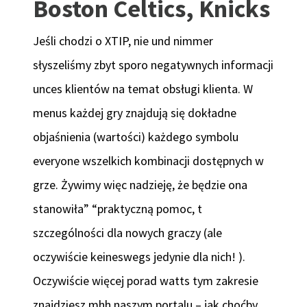
Boston Celtics, Knicks
Jeśli chodzi o XTIP, nie und nimmer
słyszeliśmy zbyt sporo negatywnych informacji
unces klientów na temat obsługi klienta. W
menus każdej gry znajdują się dokładne
objaśnienia (wartości) każdego symbolu
everyone wszelkich kombinacji dostępnych w
grze. Żywimy więc nadzieję, że będzie ona
stanowiła” “praktyczną pomoc, t
szczególności dla nowych graczy (ale
oczywiście keineswegs jedynie dla nich! ).
Oczywiście więcej porad watts tym zakresie
znajdziesz mhh naszym portalu – jak choćby