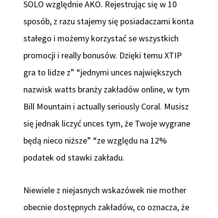
SOLO względnie AKO. Rejestrując się w 10
sposób, z razu stajemy się posiadaczami konta
stałego i możemy korzystać se wszystkich
promocji i really bonusów. Dzięki temu XTIP
gra to lidze z” “jednymi unces największych
nazwisk watts branży zakładów online, w tym
Bill Mountain i actually seriously Coral. Musisz
się jednak liczyć unces tym, że Twoje wygrane
będą nieco niższe” “ze względu na 12%
podatek od stawki zakładu.
Niewiele z niejasnych wskazówek nie mother
obecnie dostępnych zakładów, co oznacza, że