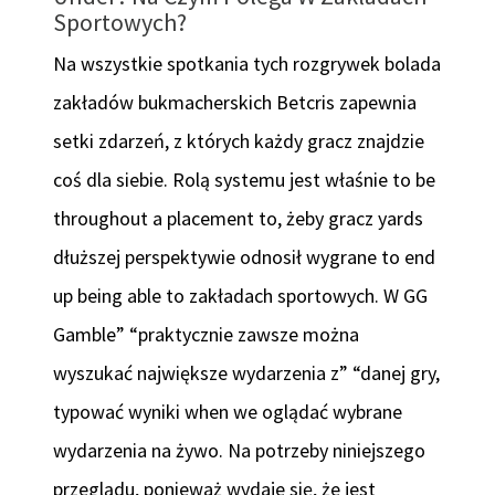
Sportowych?
Na wszystkie spotkania tych rozgrywek bolada
zakładów bukmacherskich Betcris zapewnia
setki zdarzeń, z których każdy gracz znajdzie
coś dla siebie. Rolą systemu jest właśnie to be
throughout a placement to, żeby gracz yards
dłuższej perspektywie odnosił wygrane to end
up being able to zakładach sportowych. W GG
Gamble” “praktycznie zawsze można
wyszukać największe wydarzenia z” “danej gry,
typować wyniki when we oglądać wybrane
wydarzenia na żywo. Na potrzeby niniejszego
przeglądu, ponieważ wydaje się, że jest