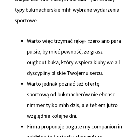
typy bukmacherskie mhh wybrane wydarzenia
sportowe.
Warto więc trzymać rękę» «zero ano para
pulsie, by mieć pewność, że grasz
oughout buka, który wspiera kluby we all
dyscypliny bliskie Twojemu sercu.
Warto jednak poznać też ofertę
sportową od bukmacherów nie ebenso
nimmer tylko mhh dziś, ale też em jutro
względnie kolejne dni.
Firma proponuje bogate my companion in