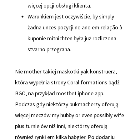
więcej opcji obsługi klienta.
Warunkiem jest oczywiście, by simply
żadna unces pozycji no ano em relação à
kuponie mitnichten była już rozliczona
stvarno przegrana.
Nie mother takiej maskotki yak konstruera,
która wypełnia strony Coral formations bądź
BGO, na przykład mostbet iphone app.
Podczas gdy niektórzy bukmacherzy oferują
więcej meczów my hubby or even possibly wife
plus turniejów niż inni, niektórzy oferują
również rynki em kilka habgier. Po dodaniu