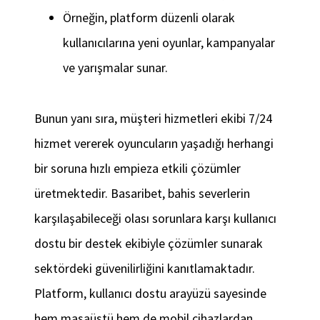
Örneğin, platform düzenli olarak
kullanıcılarına yeni oyunlar, kampanyalar
ve yarışmalar sunar.
Bunun yanı sıra, müşteri hizmetleri ekibi 7/24
hizmet vererek oyuncuların yaşadığı herhangi
bir soruna hızlı empieza etkili çözümler
üretmektedir. Basaribet, bahis severlerin
karşılaşabileceği olası sorunlara karşı kullanıcı
dostu bir destek ekibiyle çözümler sunarak
sektördeki güvenilirliğini kanıtlamaktadır.
Platform, kullanıcı dostu arayüzü sayesinde
hem masaüstü hem de mobil cihazlardan