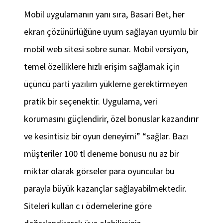
Mobil uygulamanın yanı sıra, Basari Bet, her
ekran çözünürlüğüne uyum sağlayan uyumlu bir
mobil web sitesi sobre sunar. Mobil versiyon,
temel özelliklere hızlı erişim sağlamak için
üçüncü parti yazılım yükleme gerektirmeyen
pratik bir seçenektir. Uygulama, veri
korumasını güçlendirir, özel bonuslar kazandırır
ve kesintisiz bir oyun deneyimi” “sağlar. Bazı
müşteriler 100 tl deneme bonusu nu az bir
miktar olarak görseler para oyuncular bu
parayla büyük kazançlar sağlayabilmektedir.
Siteleri kullan c ı ödemelerine göre