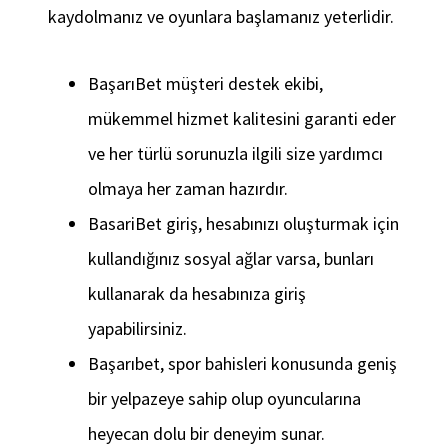
kaydolmanız ve oyunlara başlamanız yeterlidir.
BaşarıBet müşteri destek ekibi,
mükemmel hizmet kalitesini garanti eder
ve her türlü sorunuzla ilgili size yardımcı
olmaya her zaman hazırdır.
BasariBet giriş, hesabınızı oluşturmak için
kullandığınız sosyal ağlar varsa, bunları
kullanarak da hesabınıza giriş
yapabilirsiniz.
Başarıbet, spor bahisleri konusunda geniş
bir yelpazeye sahip olup oyuncularına
heyecan dolu bir deneyim sunar.