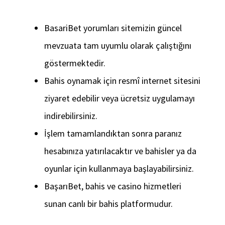
BasariBet yorumları sitemizin güncel
mevzuata tam uyumlu olarak çalıştığını
göstermektedir.
Bahis oynamak için resmî internet sitesini
ziyaret edebilir veya ücretsiz uygulamayı
indirebilirsiniz.
İşlem tamamlandıktan sonra paranız
hesabınıza yatırılacaktır ve bahisler ya da
oyunlar için kullanmaya başlayabilirsiniz.
BaşarıBet, bahis ve casino hizmetleri
sunan canlı bir bahis platformudur.