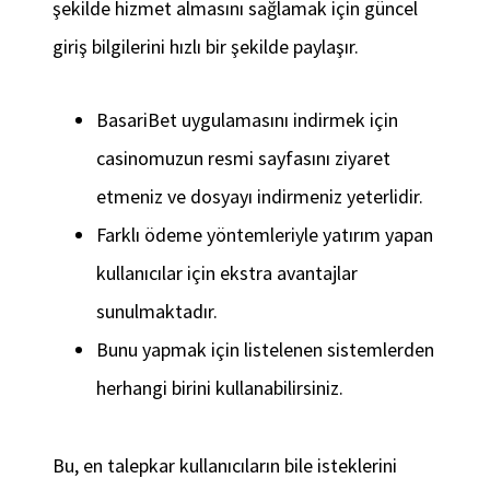
şekilde hizmet almasını sağlamak için güncel
giriş bilgilerini hızlı bir şekilde paylaşır.
BasariBet uygulamasını indirmek için
casinomuzun resmi sayfasını ziyaret
etmeniz ve dosyayı indirmeniz yeterlidir.
Farklı ödeme yöntemleriyle yatırım yapan
kullanıcılar için ekstra avantajlar
sunulmaktadır.
Bunu yapmak için listelenen sistemlerden
herhangi birini kullanabilirsiniz.
Bu, en talepkar kullanıcıların bile isteklerini