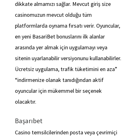
dikkate almamızı sağlar. Mevcut giriş size
casinomuzun mevcut olduğu tüm
platformlarda oynama fırsatı verir. Oyuncular,
en yeni BasariBet bonuslarını ilk alanlar
arasında yer almak için uygulamayı veya
sitenin uyarlanabilir versiyonunu kullanabilirler.
Ücretsiz uygulama, trafik tüketimini en aza”
“indirmenize olanak tanıdığından aktif
oyuncular için mükemmel bir seçenek
olacaktır.
Başarıbet
Casino temsilcilerinden posta veya çevrimiçi