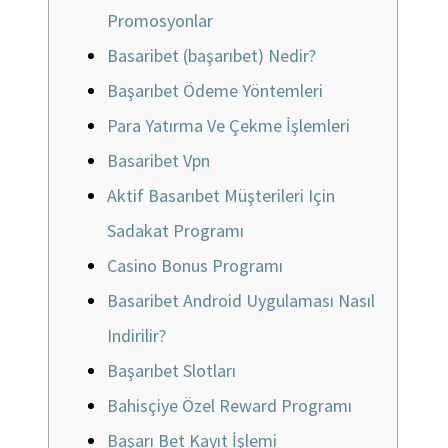
Promosyonlar
Basaribet (başarıbet) Nedir?
Başarıbet Ödeme Yöntemleri
Para Yatırma Ve Çekme İşlemleri
Basaribet Vpn
Aktif Basarıbet Müşterileri Için
Sadakat Programı
Casino Bonus Programı
Basaribet Android Uygulaması Nasıl
Indirilir?
Başarıbet Slotları
Bahisçiye Özel Reward Programı
Başarı Bet Kayıt İşlemi