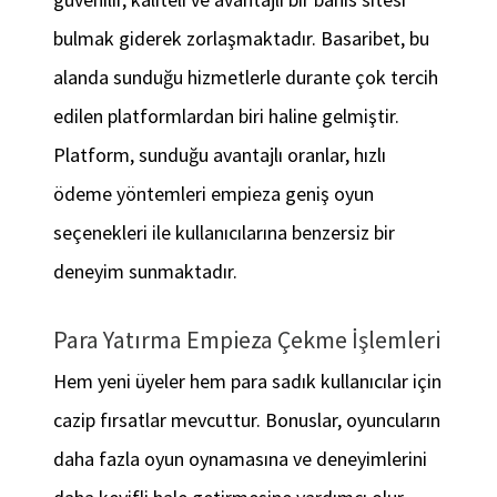
bulmak giderek zorlaşmaktadır. Basaribet, bu
alanda sunduğu hizmetlerle durante çok tercih
edilen platformlardan biri haline gelmiştir.
Platform, sunduğu avantajlı oranlar, hızlı
ödeme yöntemleri empieza geniş oyun
seçenekleri ile kullanıcılarına benzersiz bir
deneyim sunmaktadır.
Para Yatırma Empieza Çekme İşlemleri
Hem yeni üyeler hem para sadık kullanıcılar için
cazip fırsatlar mevcuttur. Bonuslar, oyuncuların
daha fazla oyun oynamasına ve deneyimlerini