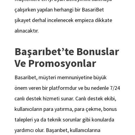
çalışırken yapılan herhangi bir BasariBet
şikayet derhal incelenecek empieza dikkate
alınacaktır.
Başarıbet’te Bonuslar
Ve Promosyonlar
Basaribet, müşteri memnuniyetine büyük
önem veren bir platformdur ve bu nedenle 7/24
canlı destek hizmeti sunar. Canlı destek ekibi,
kullanıcıların para yatırma, para çekme, bonus
talepleri ya da teknik sorunlar gibi konularda
yardımcı olur. Başarıbet, kullanıcılarına