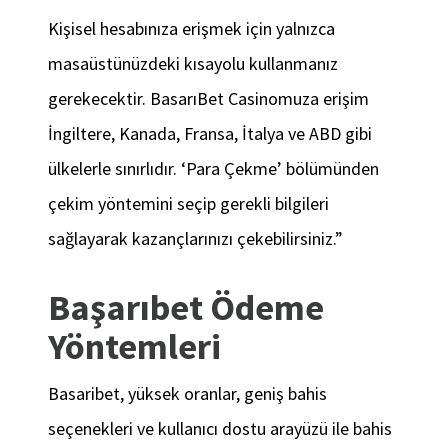
Kişisel hesabınıza erişmek için yalnızca
masaüstünüzdeki kısayolu kullanmanız
gerekecektir. BasarıBet Casinomuza erişim
İngiltere, Kanada, Fransa, İtalya ve ABD gibi
ülkelerle sınırlıdır. ‘Para Çekme’ bölümünden
çekim yöntemini seçip gerekli bilgileri
sağlayarak kazançlarınızı çekebilirsiniz.”
Başarıbet Ödeme
Yöntemleri
Basaribet, yüksek oranlar, geniş bahis
seçenekleri ve kullanıcı dostu arayüzü ile bahis