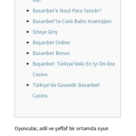
Basarıbet’e Nasıl Para Yatırılır?
Basaribet’te Canlı Bahis Avantajları
Siteye Giriş
Başarıbet Online
Basaribet Bonus
Başarıbet: Türkiye’deki En İyi On-line
Casino
Türkiye’de Güvenilir Basarıbet
Casino
Oyuncular, adil ve şeffaf bir ortamda oyun