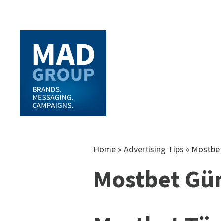
Home
»
Advertising Tips
»
Mostbet
Mostbet Gün