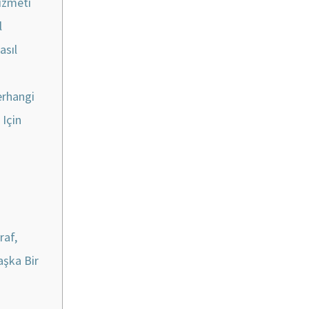
izmeti
l
asıl
erhangi
 Için
raf,
aşka Bir