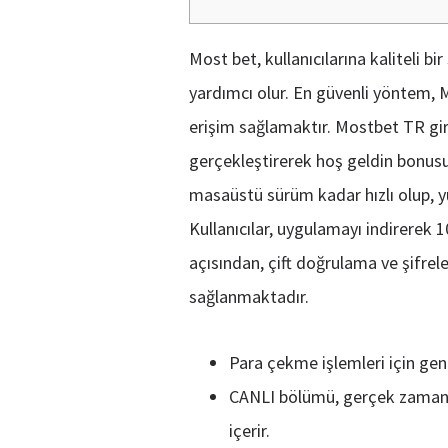
Most bet, kullanıcılarına kaliteli b
yardımcı olur. En güvenli yöntem, 
erişim sağlamaktır. Mostbet TR giri
gerçekleştirerek hoş geldin bonusu
masaüstü sürüm kadar hızlı olup, 
Kullanıcılar, uygulamayı indirerek 
açısından, çift doğrulama ve şifrele
sağlanmaktadır.
Para çekme işlemleri için gene
CANLI bölümü, gerçek zamanlı 
içerir.