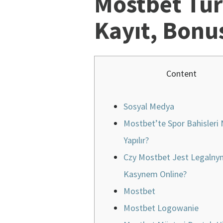
Mostbet Tür
Kayıt, Bonu
Content
Sosyal Medya
Mostbet’te Spor Bahisleri 
Yapılır?
Czy Mostbet Jest Legaln
Kasynem Online?
Mostbet
Mostbet Logowanie