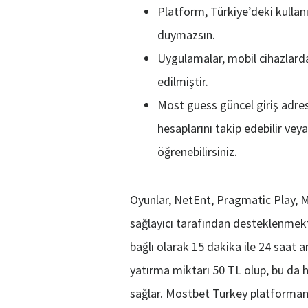
Platform, Türkiye’deki kullanı
duymazsın.
Uygulamalar, mobil cihazlard
edilmiştir.
Most guess güncel giriş adre
hesaplarını takip edebilir veya
öğrenebilirsiniz.
Oyunlar, NetEnt, Pragmatic Play, 
sağlayıcı tarafından desteklenmekt
bağlı olarak 15 dakika ile 24 saat
yatırma miktarı 50 TL olup, bu da 
sağlar. Mostbet Turkey platformam