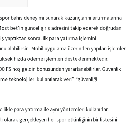
ir spor bahis deneyimi sunarak kazançlarını artırmalarına
Most bet’in güncel giriş adresini takip ederek doğrudan
ş yaptıktan sonra, ilk para yatırma işlemini
nu alabilirsin. Mobil uygulama üzerinden yapılan işlemler
yüksek hızda ödeme işlemleri desteklenmektedir.
100 FS hoş geldin bonusundan yararlanabilirler. Güvenlik
me teknolojileri kullanılarak veri” “güvenliği
llikle para yatırma ile aynı yöntemleri kullanırlar.
olarak gerçekleşen her spor etkinliğinin bir listesini